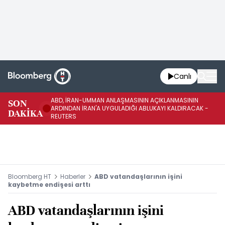
Canlı
ABD, İRAN-UMMAN ANLAŞMASININ AÇIKLANMASININ
AB
SON
ARDINDAN İRAN'A UYGULADIĞI ABLUKAYI KALDIRACAK -
GE
DAKİKA
REUTERS
UY
Bloomberg HT
Haberler
ABD vatandaşlarının işini
kaybetme endişesi arttı
ABD vatandaşlarının işini