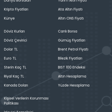
Dünya Borsaları
Yarım Altın Fiyatı
Kripto Fiyatları
Ata Altın Fiyatı
Künye
Altın ONS Fiyatı
Döviz Kurları
Canlı Borsa
Döviz Çevirici
Gümüş Fiyatları
Dolar TL
Brent Petrol Fiyatı
Euro TL
Bilezik Fiyatları
Sterin Kaç TL
BIST 100 Endeksi
Riyal Kaç TL
Altın Hesaplama
Kanada Doları
Yüzde Hesaplama
Kişisel Verilerin Korunması
Politikası