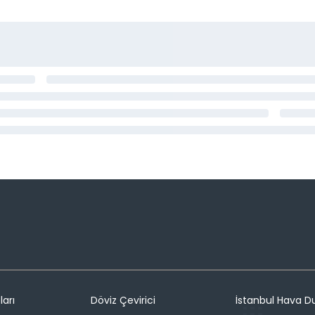
ları
Döviz Çevirici
İstanbul Hava 