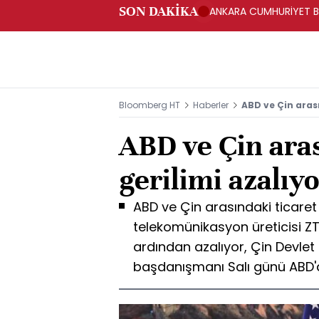
SON DAKİKA
ANKARA CUMHURİYET BA
BAKANLIĞINA GÖNDERD
Bloomberg HT
Haberler
ABD ve Çin arası
ABD ve Çin aras
gerilimi azalıy
ABD ve Çin arasındaki ticaret 
telekomünikasyon üreticisi ZT
ardından azalıyor, Çin Devlet
başdanışmanı Salı günü ABD'