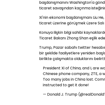
başdanışmanını Washington'a gönder
ticaret savaşından kaçınma isteğinin 
Xi'nin ekonomi başdanışmanı Liu He,
ticaret üzerine görüşmek üzere Salı
Konuya ilişkin bilgi sahibi kaynaklard
Ticaret Bakanı Zhong Shan eşlik ed
Trump, Pazar sabahı twitter hesabın
bir şekilde faaliyetlere yeniden baş
birlikte çalışmakta olduklarını belirtt
President Xi of China, and I, are 
Chinese phone company, ZTE, a way
Too many jobs in China lost. C
instructed to get it done!
— Donald J. Trump (@realDonal