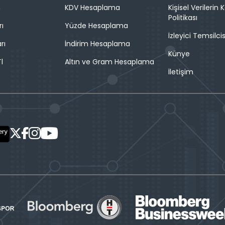
n
KDV Hesaplama
Kişisel Verilerin
Politikası
rı
Yüzde Hesaplama
İzleyici Temsilcis
rı
İndirim Hesaplama
Künye
l
Altın ve Gram Hesaplama
İletişim