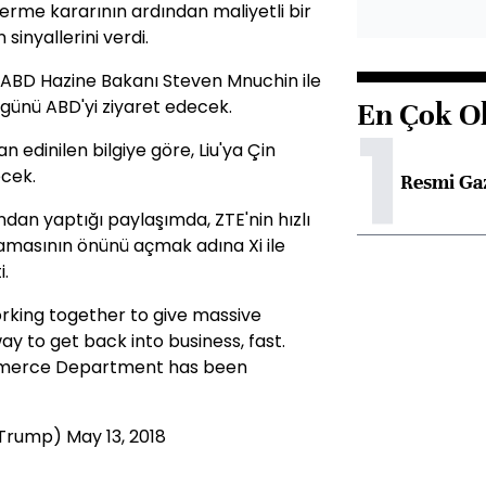
me kararının ardından maliyetli bir
sinyallerini verdi.
 ABD Hazine Bakanı Steven Mnuchin ile
 günü ABD'yi ziyaret edecek.
En Çok O
1
an edinilen bilgiye göre, Liu'ya Çin
ecek.
Resmi Ga
dan yaptığı paylaşımda, ZTE'nin hızlı
lamasının önünü açmak adına Xi ile
i.
working together to give massive
 to get back into business, fast.
ommerce Department has been
dTrump)
May 13, 2018