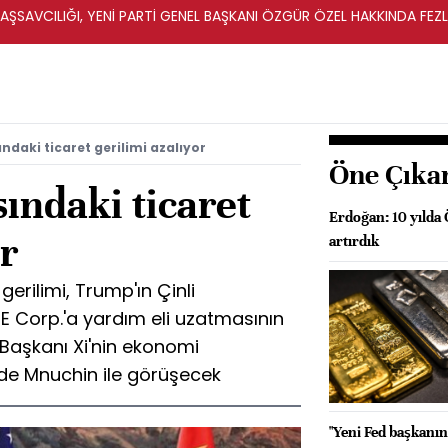
ŞSAVCILIĞI, YENİ PARTİ GENEL BAŞKANI ÖZGÜR ÖZEL HAKKINDA FEZ
İ
ndaki ticaret gerilimi azalıyor
Öne Çıka
ındaki ticaret
Erdoğan: 10 yılda 
or
artırdık
gerilimi, Trump'ın Çinli
E Corp.'a yardım eli uzatmasının
 Başkanı Xi'nin ekonomi
de Mnuchin ile görüşecek
"Yeni Fed başkanın