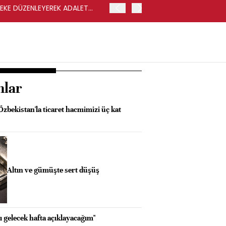
LEKE DÜZENLEYEREK ADALET
YENİ PARTİ GENEL BAŞKA
nlar
Özbekistan'la ticaret hacmimizi üç kat
Altın ve gümüşte sert düşüş
ı gelecek hafta açıklayacağım"