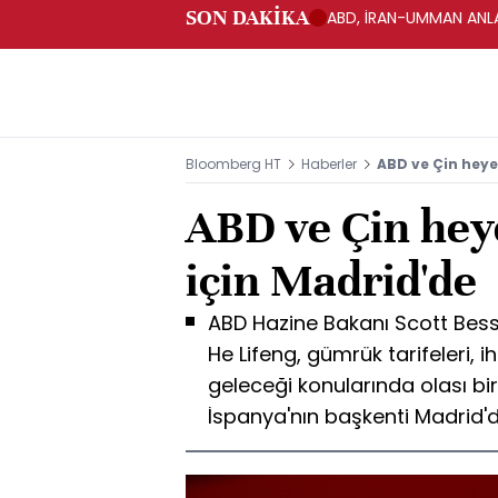
SON DAKİKA
ABD, İRAN-UMMAN ANLA
Bloomberg HT
Haberler
ABD ve Çin heye
ABD ve Çin hey
için Madrid'de
ABD Hazine Bakanı Scott Bes
He Lifeng, gümrük tarifeleri, i
geleceği konularında olası b
İspanya'nın başkenti Madrid'd