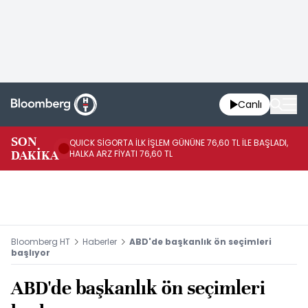
Canlı
SON
QUICK SİGORTA İLK İŞLEM GÜNÜNE 76,60 TL İLE BAŞLADI,
BI
DAKİKA
HALKA ARZ FİYATI 76,60 TL
PU
Bloomberg HT
Haberler
ABD'de başkanlık ön seçimleri
başlıyor
ABD'de başkanlık ön seçimleri