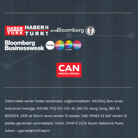
Sitemizdeki veriler Foreks tarafından sağlanmaktadır. NASDAQ, Dow Jones
Industrial Average, SHCOM, FTSE 100, CAC 40, DAX 30, Hang Seng, IBEX 35,
BOVESPA, VİOP ve Tahvil-bono verileri 15 dakika; CME, NYMEX VE S&P verileri 10
dakika gecikmeli verilmektedir. YASAL UYARI © 2026 Kayıtlı Elektronik Posta
Adresi : cgorsel@hs03.kep.tr