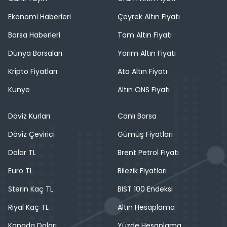
Ekonomi Haberleri
Çeyrek Altın Fiyatı
Borsa Haberleri
Tam Altın Fiyatı
Dünya Borsaları
Yarım Altın Fiyatı
Kripto Fiyatları
Ata Altın Fiyatı
Künye
Altın ONS Fiyatı
Döviz Kurları
Canlı Borsa
Döviz Çevirici
Gümüş Fiyatları
Dolar TL
Brent Petrol Fiyatı
Euro TL
Bilezik Fiyatları
Sterin Kaç TL
BIST 100 Endeksi
Riyal Kaç TL
Altın Hesaplama
Kanada Doları
Yüzde Hesaplama