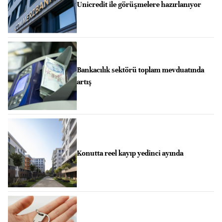
Unicredit ile görüşmelere hazırlanıyor
Bankacılık sektörü toplam mevduatında
artış
Konutta reel kayıp yedinci ayında