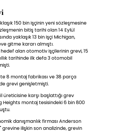
vi
klaşık 150 bin işçinin yeni sözleşmesine
şmenin bitiş tarihi olan 14 Eylül
nda yaklaşık 13 bin işçi Michigan,
eve gitme kararı almıştı.
hedef alan otomotiv işçilerinin grevi, 15
llık tarihinde ilk defa 3 otomobil
işti.
te 8 montaj fabrikası ve 38 parça
e grevi genişletmişti.
 üreticisine karşı başlattığı grev
g Heights montaj tesisindeki 6 bin 800
uştu.
nomik danışmanlık firması Anderson
evine ilişkin son analizinde, grevin