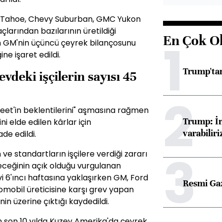
y Tahoe, Chevy Suburban, GMC Yukon
çlarından bazılarının üretildiği
En Çok O
1
ın GM'nin üçüncü çeyrek bilançosunu
ne işaret edildi.
Trump'tan
deki işçilerin sayısı 45
2
reet'in beklentilerini" aşmasına rağmen
Trump: İr
ini elde edilen kârlar için
varabiliri
de edildi.
3
 ve standartların işçilere verdiği zararı
eceğinin açık olduğu vurgulanan
vi 6'ıncı haftasına yaklaşırken GM, Ford
Resmi Ga
omobil üreticisine karşı grev yapan
n üzerine çıktığı kaydedildi.
in son 10 yılda Kuzey Amerika'da çeyrek