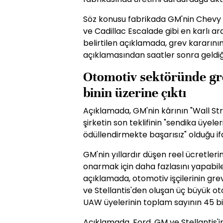
Söz konusu fabrikada GM'nin Chev
ve Cadillac Escalade gibi en karlı ara
belirtilen açıklamada, grev kararın
açıklamasından saatler sonra geldiği
Otomotiv sektöründe grev
binin üzerine çıktı
Açıklamada, GM'nin kârının "Wall St
şirketin son teklifinin "sendika üyeler
ödüllendirmekte başarısız" olduğu ifa
GM'nin yıllardır düşen reel ücretlerin
onarmak için daha fazlasını yapabil
açıklamada, otomotiv işçilerinin gre
ve Stellantis'den oluşan üç büyük ot
UAW üyelerinin toplam sayının 45 bini
Açıklamada, Ford, GM ve Stellantis'