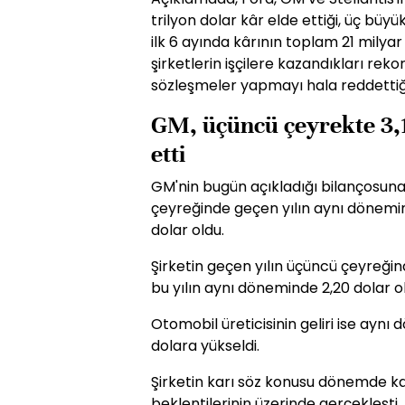
trilyon dolar kâr elde ettiği, üç büyü
ilk 6 ayında kârının toplam 21 milya
şirketlerin işçilere kazandıkları rek
sözleşmeler yapmayı hala reddettiği 
GM, üçüncü çeyrekte 3,1
etti
GM'nin bugün açıkladığı bilançosuna 
çeyreğinde geçen yılın aynı dönemine
dolar oldu.
Şirketin geçen yılın üçüncü çeyreğind
bu yılın aynı döneminde 2,20 dolar o
Otomobil üreticisinin geliri ise ayn
dolara yükseldi.
Şirketin karı söz konusu dönemde 
beklentilerinin üzerinde gerçekleşti.