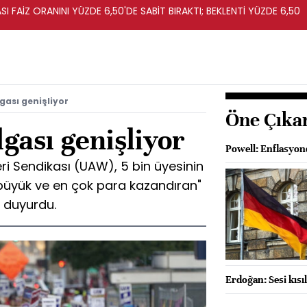
I FAİZ ORANINI YÜZDE 6,50'DE SABİT BIRAKTI; BEKLENTİ YÜZDE 6,50
gası genişliyor
Öne Çıka
gası genişliyor
Powell: Enflasyond
eri Sendikası (UAW), 5 bin üyesinin
büyük ve en çok para kazandıran"
ı duyurdu.
Erdoğan: Sesi kısı