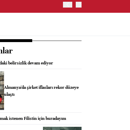
OYAK ÇİMENTO İKİNCİ ÇEY
nlar
aki belirsizlik devam ediyor
Almanya'da şirket iflasları rekor düzeye
ulaştı
lmak istenen Filistin için buradayım