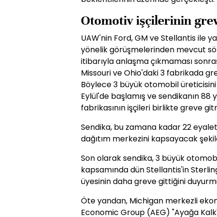
Otomotiv işçilerinin gre
UAW'nin Ford, GM ve Stellantis ile ya
yönelik görüşmelerinden mevcut sözle
itibarıyla anlaşma çıkmaması sonrası
Missouri ve Ohio'daki 3 fabrikada gr
Böylece 3 büyük otomobil üreticisini 
Eylül'de başlamış ve sendikanın 88 yı
fabrikasının işçileri birlikte greve gitm
Sendika, bu zamana kadar 22 eyalet
dağıtım merkezini kapsayacak şekild
Son olarak sendika, 3 büyük otomobil
kapsamında dün Stellantis'in Sterlin
üyesinin daha greve gittiğini duyurm
Öte yandan, Michigan merkezli eko
Economic Group (AEG) "Ayağa Kalk" gr