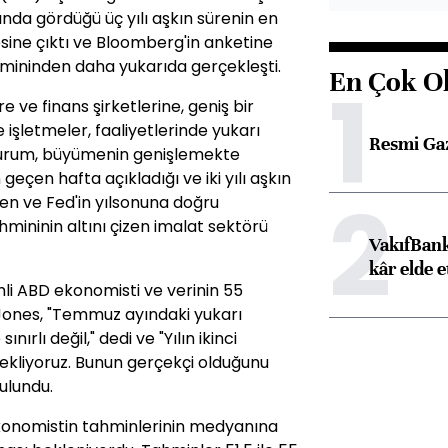
da gördüğü üç yılı aşkın sürenin en
esine çıktı ve Bloomberg'in anketine
mininden daha yukarıda gerçekleşti.
En Çok O
1
 ve finans şirketlerine, geniş bir
 işletmeler, faaliyetlerinde yukarı
Resmi Ga
durum, büyümenin genişlemekte
 geçen hafta açıkladığı ve iki yılı aşkın
2
ren ve Fed'in yılsonuna doğru
ininin altını çizen imalat sektörü
VakıfBank
kâr elde e
li ABD ekonomisti ve verinin 55
Jones, "Temmuz ayındaki yukarı
ırlı değil," dedi ve "Yılın ikinci
ekliyoruz. Bunun gerçekçi olduğunu
ulundu.
konomistin tahminlerinin medyanına