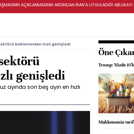
ŞMASININ AÇIKLANMASININ ARDINDAN İRAN'A UYGULADIĞI ABLUKAYI
ektörü beklenenden hızlı genişledi
Öne Çıka
sektörü
Trump: Yüzde 10'lu
lı genişledi
 ayında son beş ayın en hızlı
Mahkemenin tarife k