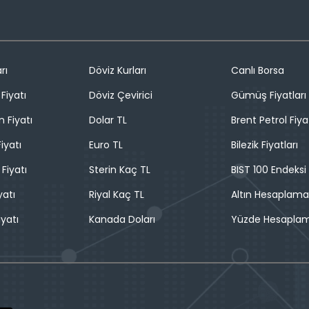
rı
Döviz Kurları
Canlı Borsa
Fiyatı
Döviz Çevirici
Gümüş Fiyatları
n Fiyatı
Dolar TL
Brent Petrol Fiya
iyatı
Euro TL
Bilezik Fiyatları
 Fiyatı
Sterin Kaç TL
BIST 100 Endeksi
yatı
Riyal Kaç TL
Altın Hesaplama
iyatı
Kanada Doları
Yüzde Hesapla