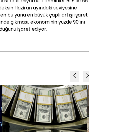
ması bekleniyordu. Tahminler 51.5 ile 55
ndeksin Haziran ayındaki seviyesine
en bu yana en büyük çaplı artışı işaret
rinde çıkması, ekonominin yüzde 90'ını
uğunu işaret ediyor.