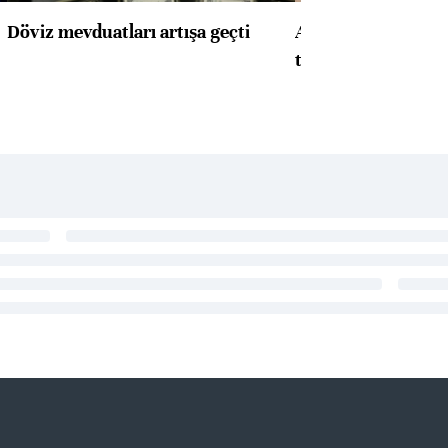
Döviz mevduatları artışa geçti
ABD'de konut başla
toparlandı