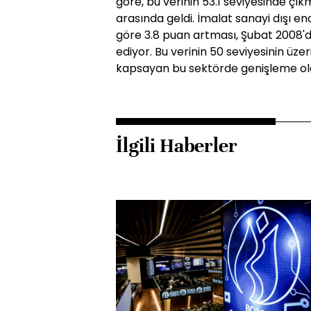
göre, bu verinin 53.1 seviyesinde çık
arasında geldi. İmalat sanayi dışı e
göre 3.8 puan artması, Şubat 2008'd
ediyor. Bu verinin 50 seviyesinin üze
kapsayan bu sektörde genişleme old
İlgili Haberler