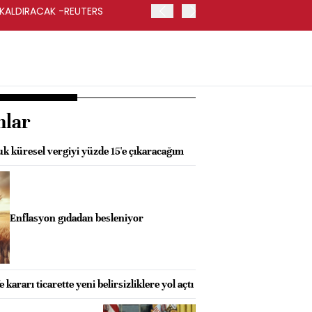
 KALDIRACAK -REUTERS
ABD DIŞİŞLERİ BAKANLIĞI
UYGULANACAK
nlar
k küresel vergiyi yüzde 15'e çıkaracağım
Enflasyon gıdadan besleniyor
ararı ticarette yeni belirsizliklere yol açtı