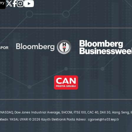
 NASDAQ, Dow Jones Industrial Average, SHCOM, FTSE 100, CAC 40, DAX 30, Hang Seng, IBE
ktedir. YASAL UYARI © 2026 Kayıtlı Elektronik Posta Adresi : cgorsel@hs03.kep.tr