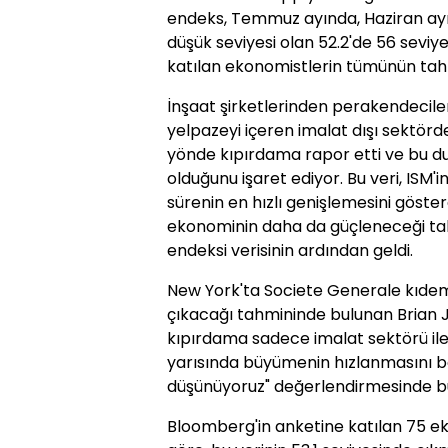
endeks, Temmuz ayında, Haziran ayın
düşük seviyesi olan 52.2'de 56 seviy
katılan ekonomistlerin tümünün tah
İnşaat şirketlerinden perakendecilere
yelpazeyi içeren imalat dışı sektörde
yönde kıpırdama rapor etti ve bu 
olduğunu işaret ediyor. Bu veri, ISM'in
sürenin en hızlı genişlemesini göste
ekonominin daha da güçleneceği tahm
endeksi verisinin ardından geldi.
New York'ta Societe Generale kıdem
çıkacağı tahmininde bulunan Brian 
kıpırdama sadece imalat sektörü ile sın
yarısında büyümenin hızlanmasını b
düşünüyoruz" değerlendirmesinde b
Bloomberg'in anketine katılan 75 e