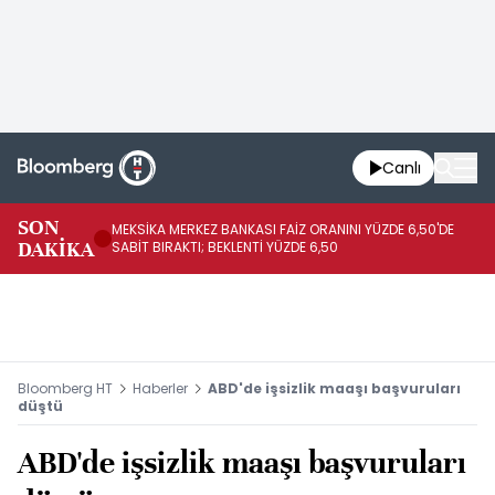
Canlı
SON
MEKSİKA MERKEZ BANKASI FAİZ ORANINI YÜZDE 6,50'DE
OY
DAKİKA
SABİT BIRAKTI; BEKLENTİ YÜZDE 6,50
AÇ
Bloomberg HT
Haberler
ABD'de işsizlik maaşı başvuruları
düştü
ABD'de işsizlik maaşı başvuruları