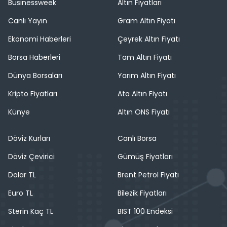
Businessweek
Altın Fiyatları
Canlı Yayın
Gram Altın Fiyatı
Ekonomi Haberleri
Çeyrek Altın Fiyatı
Borsa Haberleri
Tam Altın Fiyatı
Dünya Borsaları
Yarım Altın Fiyatı
Kripto Fiyatları
Ata Altın Fiyatı
Künye
Altın ONS Fiyatı
Döviz Kurları
Canlı Borsa
Döviz Çevirici
Gümüş Fiyatları
Dolar TL
Brent Petrol Fiyatı
Euro TL
Bilezik Fiyatları
Sterin Kaç TL
BIST 100 Endeksi