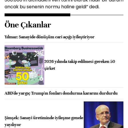
ancak bu senenin normu haline geldi” dedi.
Öne Çıkanlar
Yılmaz: Sanayide dönüşüm cari açığı iyileştiriyor
2026 yılında takip edilmesi gereken 50
şirket
ABD'de yargıç Trump'ın fonları dondurma kararını durdurdu
Şimşek: Sanayi üretiminde iyileşme genele
yayılıyor