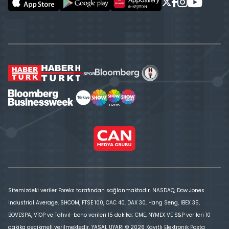
Sitemizdeki veriler Foreks tarafından sağlanmaktadır. NASDAQ, Dow Jones
Industrial Average, SHCOM, FTSE 100, CAC 40, DAX 30, Hang Seng, IBEX 35,
BOVESPA, VİOP ve Tahvil-bono verileri 15 dakika; CME, NYMEX VE S&P verileri 10
dakika gecikmeli verilmektedir. YASAL UYARI © 2026 Kayıtlı Elektronik Posta