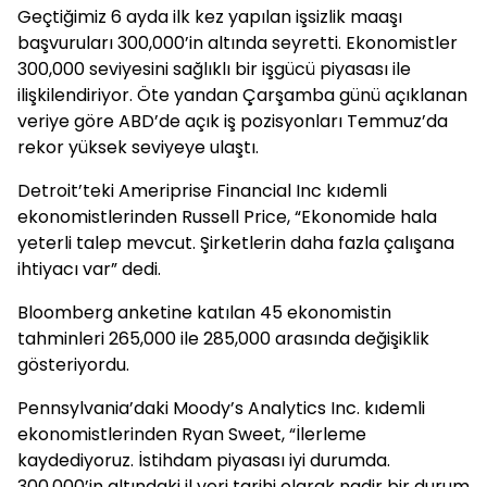
Geçtiğimiz 6 ayda ilk kez yapılan işsizlik maaşı
başvuruları 300,000’in altında seyretti. Ekonomistler
300,000 seviyesini sağlıklı bir işgücü piyasası ile
ilişkilendiriyor. Öte yandan Çarşamba günü açıklanan
veriye göre ABD’de açık iş pozisyonları Temmuz’da
rekor yüksek seviyeye ulaştı.
Detroit’teki Ameriprise Financial Inc kıdemli
ekonomistlerinden Russell Price, “Ekonomide hala
yeterli talep mevcut. Şirketlerin daha fazla çalışana
ihtiyacı var” dedi.
Bloomberg anketine katılan 45 ekonomistin
tahminleri 265,000 ile 285,000 arasında değişiklik
gösteriyordu.
Pennsylvania’daki Moody’s Analytics Inc. kıdemli
ekonomistlerinden Ryan Sweet, “İlerleme
kaydediyoruz. İstihdam piyasası iyi durumda.
300.000’in altındaki il veri tarihi olarak nadir bir durum