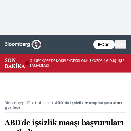
Canlı
JA
SON
GÜNEY KORE'DE KOSPI ENDEKSİ GÜNÜ YÜZDE 4,6 DÜŞÜŞLE
YÜ
DAKİKA
TAMAMLADI
TA
Bloomberg HT
Haberler
ABD’de işsizlik maaşı başvuruları
geriledi
ABD'de işsizlik maaşı başvuruları