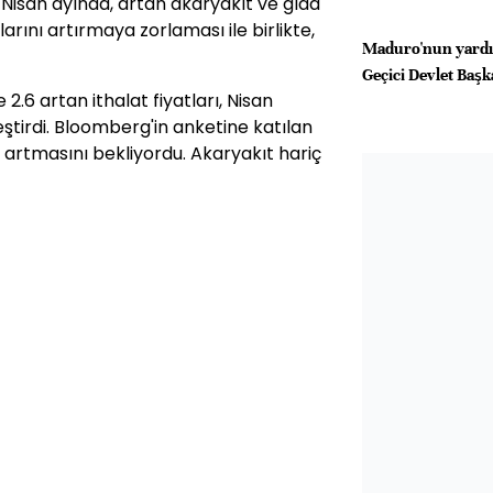
ı Nisan ayında, artan akaryakıt ve gıda
tlarını artırmaya zorlaması ile birlikte,
Maduro'nun yardı
Geçici Devlet Başk
.6 artan ithalat fiyatları, Nisan
leştirdi. Bloomberg'in anketine katılan
8 artmasını bekliyordu. Akaryakıt hariç