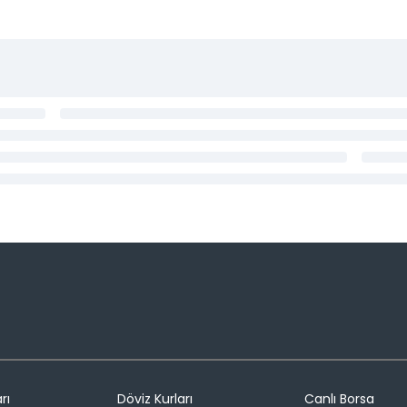
rı
Döviz Kurları
Canlı Borsa