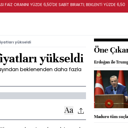
I FAİZ ORANINI YÜZDE 6,50'DE SABİT BIRAKTI; BEKLENTİ YÜZDE 6,50
iyatları yükseldi
Öne Çıka
iyatları yükseldi
Erdoğan ile Trump
n ayından beklenenden daha fazla
Maduro tüm suçlam