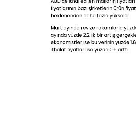
ABD'de ithal edilen malların fiyatlar
fiyatlarının bazı şirketlerin ürün fiya
beklenenden daha fazla yükseldi.
Mart ayında revize rakamlarla yüzde 2
ayında yüzde 2.2'lik bir artış gerçek
ekonomistler ise bu verinin yüzde 1.
ithalat fiyatları ise yüzde 0.6 arttı.