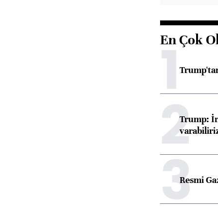
En Çok O
1
Trump'tan
2
Trump: İr
varabiliri
3
Resmi Ga