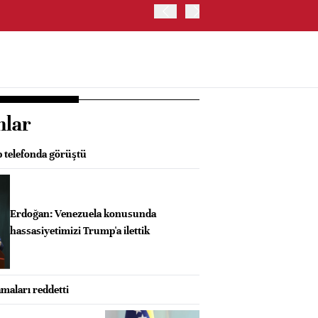
OYAK ÇİMENTO İKİNCİ ÇEY
nlar
 telefonda görüştü
Erdoğan: Venezuela konusunda
hassasiyetimizi Trump'a ilettik
aları reddetti