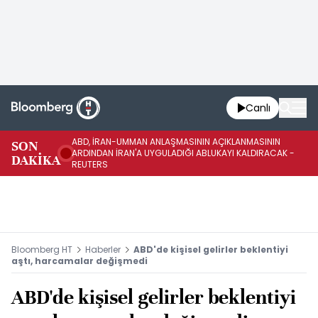
Canlı
ABD, İRAN-UMMAN ANLAŞMASININ AÇIKLANMASININ
AB
SON
ARDINDAN İRAN'A UYGULADIĞI ABLUKAYI KALDIRACAK -
GE
DAKİKA
REUTERS
UY
Bloomberg HT
Haberler
ABD'de kişisel gelirler beklentiyi
aştı, harcamalar değişmedi
ABD'de kişisel gelirler beklentiyi