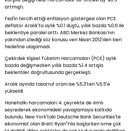
artmıştı.
Fed'in tercih ettiği enflasyon göstergesi olan PCE
deflatör Aralık'ta aylık %0.1 düştü, yıllık bazda %0.6 ile
beklentiye paralel arttı. ABD Merkez Bankası'nın
yakından izlediği söz konusu veri Nisan 2012'den beri
hedefine ulaşamadı.
Çekirdek Kişisel Tüketim Harcamaları (PCE) aylık
bazda değişmezken yıllık bazda %1.4 artışla
beklentiler doğrultusunda gerçekleşti.
Aralık ayında tasarruf oranı ise %5.3'ten %5.5'e
yükseldi.
Hanehalkı harcamaları 4. çeyrekte de ılımlı
seyrederek ekonomideki yavaşlamaya katkıda
bulundu. New York'taki Deutsche Bank Securities'te
ekonomist olan Brett Ryan"Yıla başlarken ivme çok
iyi değildi. diğer sektörler de çok iyi durumda değilken