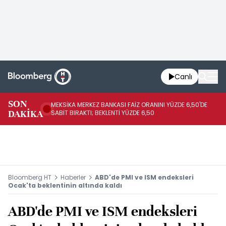
Canlı
SON
MEKSİKA MERKEZ BANKASI FAİZ ORANINI YÜZDE 6,50'DE
OY
DAKİKA
SABİT BIRAKTI; BEKLENTİ YÜZDE 6,50
AÇ
Bloomberg HT
Haberler
ABD'de PMI ve ISM endeksleri
Ocak'ta beklentinin altında kaldı
ABD'de PMI ve ISM endeksleri