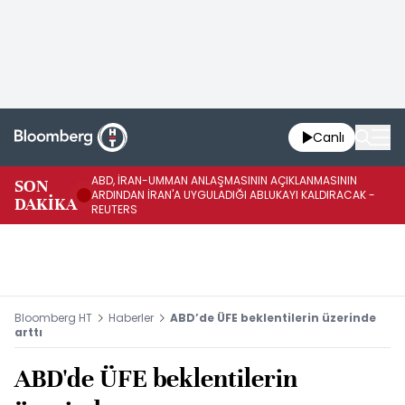
Canlı
ABD, İRAN-UMMAN ANLAŞMASININ AÇIKLANMASININ
AB
SON
ARDINDAN İRAN'A UYGULADIĞI ABLUKAYI KALDIRACAK -
GE
DAKİKA
REUTERS
UY
Bloomberg HT
Haberler
ABD’de ÜFE beklentilerin üzerinde
arttı
ABD'de ÜFE beklentilerin