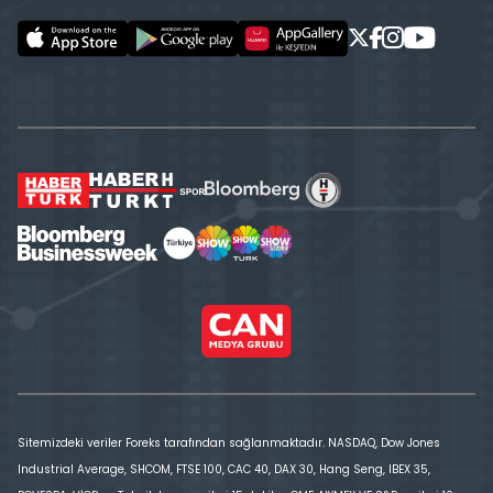
Sitemizdeki veriler Foreks tarafından sağlanmaktadır. NASDAQ, Dow Jones
Industrial Average, SHCOM, FTSE 100, CAC 40, DAX 30, Hang Seng, IBEX 35,