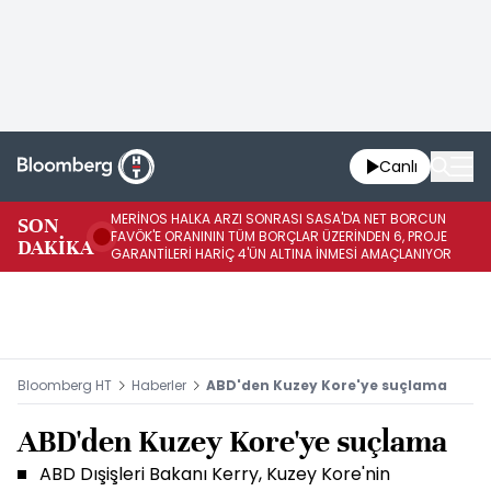
Canlı
MERİNOS HALKA ARZI SONRASI SASA'DA NET BORCUN
ME
SON
FAVÖK'E ORANININ TÜM BORÇLAR ÜZERİNDEN 6, PROJE
BÖ
DAKİKA
GARANTİLERİ HARİÇ 4'ÜN ALTINA İNMESİ AMAÇLANIYOR
KU
Bloomberg HT
Haberler
ABD'den Kuzey Kore'ye suçlama
ABD'den Kuzey Kore'ye suçlama
ABD Dışişleri Bakanı Kerry, Kuzey Kore'nin