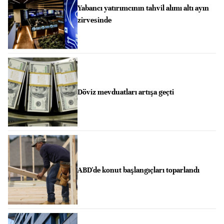
Yabancı yatırımcının tahvil alımı altı ayın
zirvesinde
Döviz mevduatları artışa geçti
ABD'de konut başlangıçları toparlandı