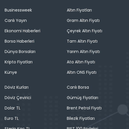
Businessweek
Altın Fiyatları
Canlı Yayın
Gram Altın Fiyatı
Ekonomi Haberleri
Çeyrek Altın Fiyatı
Borsa Haberleri
Tam Altın Fiyatı
Dünya Borsaları
Yarım Altın Fiyatı
Kripto Fiyatları
Ata Altın Fiyatı
Künye
Altın ONS Fiyatı
Döviz Kurları
Canlı Borsa
Döviz Çevirici
Gümüş Fiyatları
Dolar TL
Brent Petrol Fiyatı
Euro TL
Bilezik Fiyatları
Sterin Kaç TL
BIST 100 Endeksi