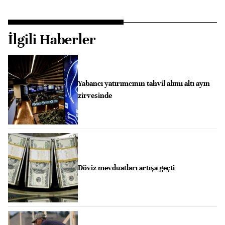
İlgili Haberler
Yabancı yatırımcının tahvil alımı altı ayın
zirvesinde
Döviz mevduatları artışa geçti