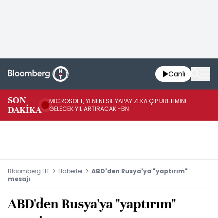
Canlı
SON
MICROSOFT, YENİ NESİL YAPAY ZEKA ÇİP ÜRETİMİNİ
HA
DAKİKA
GELECEK YIL ARTIRACAK -BN
Mİ
Bloomberg HT
Haberler
ABD'den Rusya'ya "yaptırım"
mesajı
ABD'den Rusya'ya "yaptırım"