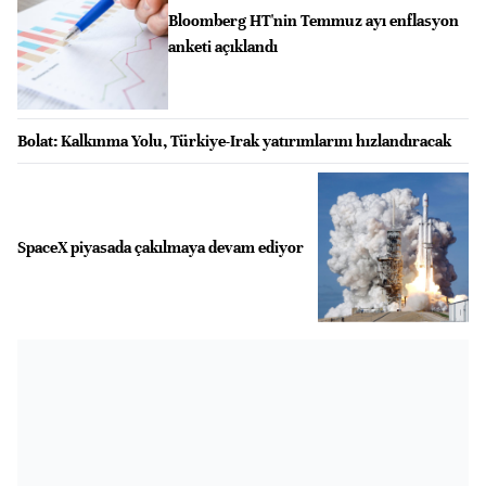
Bloomberg HT'nin Temmuz ayı enflasyon
anketi açıklandı
Bolat: Kalkınma Yolu, Türkiye-Irak yatırımlarını hızlandıracak
SpaceX piyasada çakılmaya devam ediyor