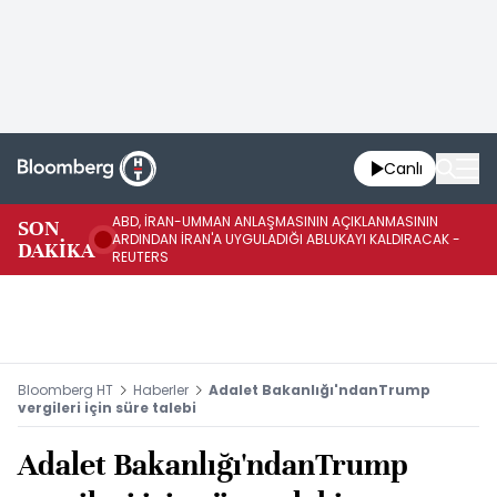
Canlı
ABD, İRAN-UMMAN ANLAŞMASININ AÇIKLANMASININ
AB
SON
ARDINDAN İRAN'A UYGULADIĞI ABLUKAYI KALDIRACAK -
GE
DAKİKA
REUTERS
UY
Bloomberg HT
Haberler
Adalet Bakanlığı'ndanTrump
vergileri için süre talebi
Adalet Bakanlığı'ndanTrump