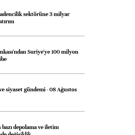
dencilik sektörüne 3 milyar
atırım
kası'ndan Suriye'ye 100 milyon
ibe
e siyaset gündemi - 08 Ağustos
bazı depolama ve iletim
nde değişiklik