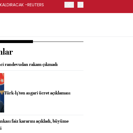
 KALDIRACAK -REUTERS
ABD DIŞİŞLERİ BAKANLIĞI
UYGULANACAK
nlar
inci randevudan rakam çıkmadı
Türk-İş'ten asgari ücret açıklaması
kası faiz kararını açıkladı, büyüme
i