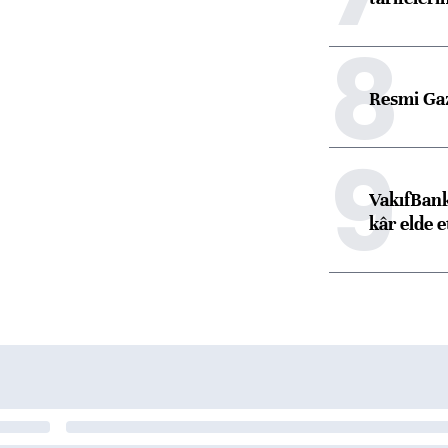
8
Resmi Ga
9
VakıfBank
kâr elde e