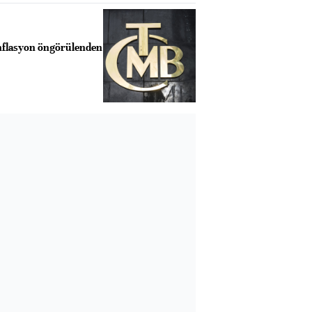
nflasyon öngörülenden