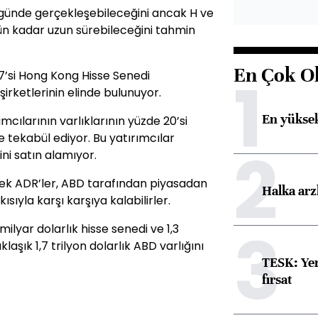
ir günde gerçekleşebileceğini ancak H ve
 gün kadar uzun sürebileceğini tahmin
En Çok O
1
 7’si Hong Kong Hisse Senedi
rketlerinin elinde bulunuyor.
En yüksek
cılarının varlıklarının yüzde 20’si
e tekabül ediyor. Bu yatırımcılar
2
ini satın alamıyor.
sek ADR’ler, ABD tarafından piyasadan
Halka arz
sıyla karşı karşıya kalabilirler.
3
milyar dolarlık hisse senedi ve 1,3
laşık 1,7 trilyon dolarlık ABD varlığını
TESK: Yen
fırsat