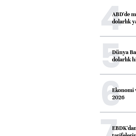
4
ABD'de ma
dolarlık y
5
Dünya Ban
dolarlık h
6
Ekonomi v
2026
7
EBDK'dan 
tarifeleri