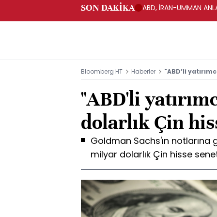
SON DAKİKA
ABD, İRAN-UMMAN ANLA
Bloomberg HT
Haberler
"ABD’li yatırımc
"ABD'li yatırım
dolarlık Çin his
Goldman Sachs'ın notlarına gö
milyar dolarlık Çin hisse senetl