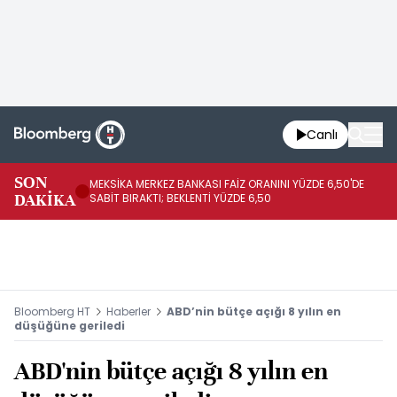
Canlı
SON
MEKSİKA MERKEZ BANKASI FAİZ ORANINI YÜZDE 6,50'DE
OY
DAKİKA
SABİT BIRAKTI; BEKLENTİ YÜZDE 6,50
AÇ
Bloomberg HT
Haberler
ABD’nin bütçe açığı 8 yılın en
düşüğüne geriledi
ABD'nin bütçe açığı 8 yılın en