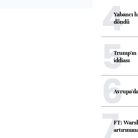
4
Yabancı h
döndü
5
Trump'ın 
iddiası
6
Avrupa'da
7
FT: Warsh
artırımın