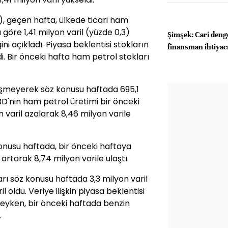
), geçen hafta, ülkede ticari ham
 göre 1,41 milyon varil (yüzde 0,3)
Şimşek: Cari denge
ni açıkladı. Piyasa beklentisi stokların
finansman ihtiyacı
i. Bir önceki hafta ham petrol stokları
ğişmeyerek söz konusu haftada 695,1
BD'nin ham petrol üretimi bir önceki
varil azalarak 8,46 milyon varile
konusu haftada, bir önceki haftaya
 artarak 8,74 milyon varile ulaştı.
arı söz konusu haftada 3,3 milyon varil
l oldu. Veriye ilişkin piyasa beklentisi
deyken, bir önceki haftada benzin
.