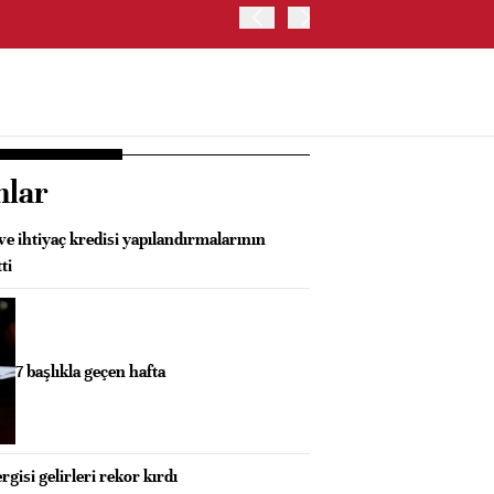
OYAK ÇİMENTO İKİNCİ ÇEY
nlar
ve ihtiyaç kredisi yapılandırmalarının
ti
7 başlıkla geçen hafta
isi gelirleri rekor kırdı