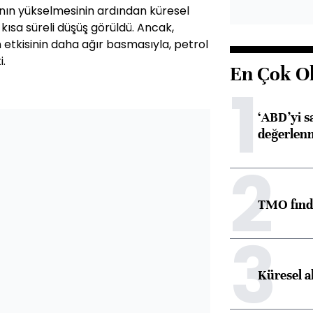
ının yükselmesinin ardından küresel
kısa süreli düşüş görüldü. Ancak,
n etkisinin daha ağır basmasıyla, petrol
i.
En Çok O
1
‘ABD’yi s
değerlen
2
TMO fındık
3
Küresel a