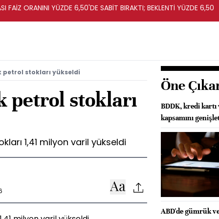
I FAİZ ORANINI YÜZDE 6,50'DE SABİT BIRAKTI; BEKLENTİ YÜZDE 6,50
 petrol stokları yükseldi
Öne Çıka
 petrol stokları
BDDK, kredi kartı 
kapsamını genişlet
ları 1,41 milyon varil yükseldi
6
ABD'de gümrük verg
,41 milyon varil yükseldi.