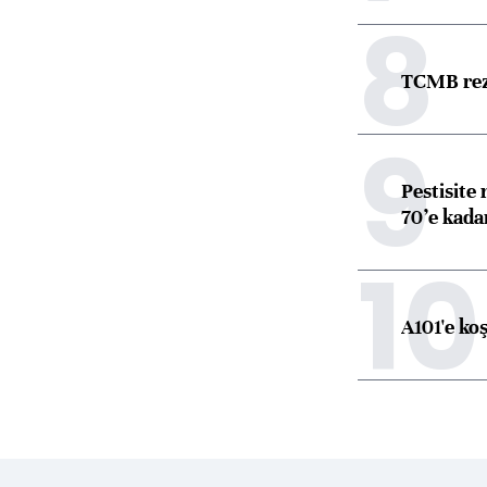
8
TCMB reze
9
Pestisite
70’e kadar
10
A101'e ko