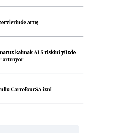
rvlerinde artış
 maruz kalmak ALS riskini yüzde
 artırıyor
şullu CarrefourSA izni