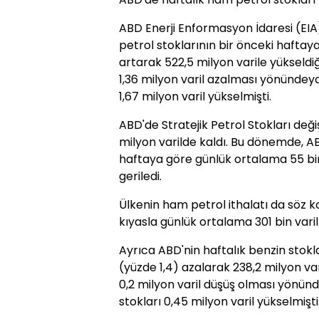
ABD Enerji Enformasyon İdaresi (EIA
petrol stoklarının bir önceki haftaya
artarak 522,5 milyon varile yükseldiği
1,36 milyon varil azalması yönündeyd
1,67 milyon varil yükselmişti.
ABD'de Stratejik Petrol Stokları de
milyon varilde kaldı. Bu dönemde, A
haftaya göre günlük ortalama 55 bin 
geriledi.
Ülkenin ham petrol ithalatı da söz 
kıyasla günlük ortalama 301 bin varil
Ayrıca ABD'nin haftalık benzin stokl
(yüzde 1,4) azalarak 238,2 milyon vari
0,2 milyon varil düşüş olması yönün
stokları 0,45 milyon varil yükselmişti