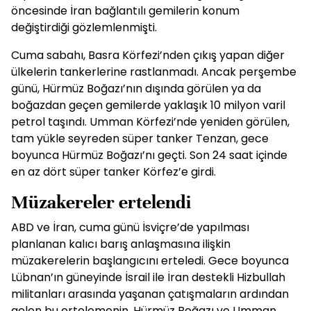
öncesinde İran bağlantılı gemilerin konum
değiştirdiği gözlemlenmişti.
Cuma sabahı, Basra Körfezi’nden çıkış yapan diğer
ülkelerin tankerlerine rastlanmadı. Ancak perşembe
günü, Hürmüz Boğazı’nın dışında görülen ya da
boğazdan geçen gemilerde yaklaşık 10 milyon varil
petrol taşındı. Umman Körfezi’nde yeniden görülen,
tam yükle seyreden süper tanker Tenzan, gece
boyunca Hürmüz Boğazı’nı geçti. Son 24 saat içinde
en az dört süper tanker Körfez’e girdi.
Müzakereler ertelendi
ABD ve İran, cuma günü İsviçre’de yapılması
planlanan kalıcı barış anlaşmasına ilişkin
müzakerelerin başlangıcını erteledi. Gece boyunca
Lübnan’ın güneyinde İsrail ile İran destekli Hizbullah
militanları arasında yaşanan çatışmaların ardından
gelen bu ertelemenin, Hürmüz Boğazı ve Umman