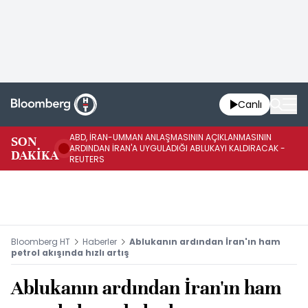
Canlı
ABD, İRAN-UMMAN ANLAŞMASININ AÇIKLANMASININ
AB
SON
ARDINDAN İRAN'A UYGULADIĞI ABLUKAYI KALDIRACAK -
GE
DAKİKA
REUTERS
UY
Bloomberg HT
Haberler
Ablukanın ardından İran'ın ham
petrol akışında hızlı artış
Ablukanın ardından İran'ın ham