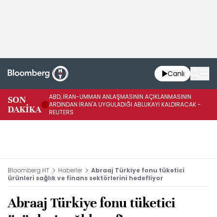
Canlı
ABD, İRAN-UMMAN ANLAŞMASININ AÇIKLANMASININ
AB
SON
ARDINDAN İRAN'A UYGULADIĞI ABLUKAYI KALDIRACAK -
GE
DAKİKA
REUTERS
UY
Bloomberg HT
Haberler
Abraaj Türkiye fonu tüketici
ürünleri sağlık ve finans sektörlerini hedefliyor
Abraaj Türkiye fonu tüketici