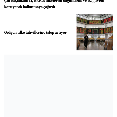
Çin Başbakanı Li, BRICS ülkelerini bağımsızlık ve öz güveni
koruyarak kalkınmaya çağırdı
Gelişen ülke tahvillerine talep artıyor