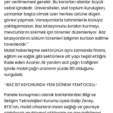
yer verilmemesi gerekir. Bu kararları alanlar büyük
vebal içindedir. Üniversiteler, sivil toplum kuruluşları,
uzmanlar başta olmak üzer herkes üstüne düşen
görevi yapmalı. Varsayımlarla tahminlerle konuya
yaklaşamazsın. Baz istasyonunu bırakın kurmayı,
mevcutlarını sökmek için törenler düzenleniyor. Baz
istasyonlarını söküm törenleri bilişimin kurban edilme
törenleridir.''
Mobil haberleşme sektörünün aynı zamanda finans,
eğitim ve sağlık gibi sektörlere alt yapı teşkil ettiğini
ifade eden Acarer, ilk yardım acil çağrı trafiğinin
içinde mobil çağrı oranının yüzde 80 olduğunu
vurguladı.
-BAZ İSTASYONUNDA YENİ DÖNEM: FEMTOCELL-
Panele konuşmacı olarak katılanlardan Bilgi ve
İletişim Teknolojileri Kurumu üyesi Galip Zerey,
BTK'nın, mobil cihazların insan sağlığı ve çevreye
olabilecek muhtemel etkilerinin en aza indirilmesi