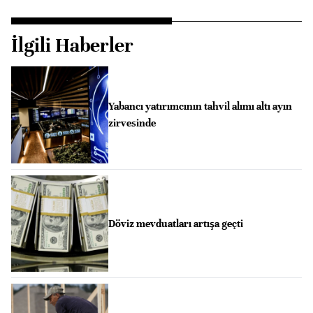
İlgili Haberler
Yabancı yatırımcının tahvil alımı altı ayın
zirvesinde
Döviz mevduatları artışa geçti