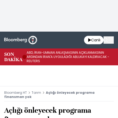
Canlı
ABD, İRAN-UMMAN ANLAŞMASININ AÇIKLANMASININ
AB
SON
ARDINDAN İRAN'A UYGULADIĞI ABLUKAYI KALDIRACAK -
GE
DAKİKA
REUTERS
UY
Bloomberg HT
Tarım
Açlığı önleyecek programa
finansman yok
Açlığı önleyecek programa