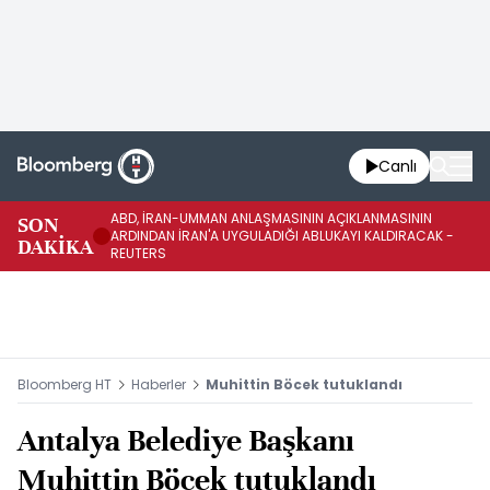
Canlı
ABD, İRAN-UMMAN ANLAŞMASININ AÇIKLANMASININ
AB
SON
ARDINDAN İRAN'A UYGULADIĞI ABLUKAYI KALDIRACAK -
GE
DAKİKA
REUTERS
UY
Bloomberg HT
Haberler
Muhittin Böcek tutuklandı
Antalya Belediye Başkanı
Muhittin Böcek tutuklandı