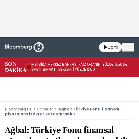
Canlı
SON
MEKSİKA MERKEZ BANKASI FAİZ ORANINI YÜZDE 6,50'DE
OY
DAKİKA
SABİT BIRAKTI; BEKLENTİ YÜZDE 6,50
AÇ
Bloomberg HT
Haberler
Ağbal: Türkiye Fonu finansal
piyasalara istikrar kazandırabilir
Ağbal: Türkiye Fonu finansal