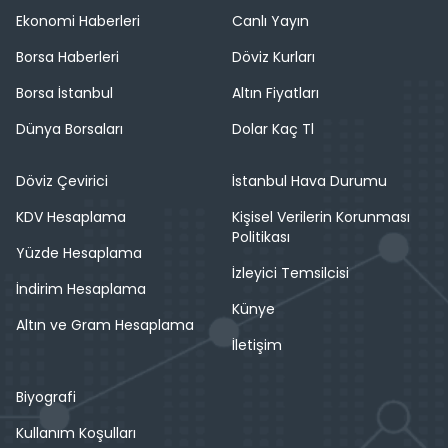
Ekonomi Haberleri
Canlı Yayın
Borsa Haberleri
Döviz Kurları
Borsa İstanbul
Altın Fiyatları
Dünya Borsaları
Dolar Kaç Tl
Döviz Çevirici
İstanbul Hava Durumu
KDV Hesaplama
Kişisel Verilerin Korunması
Politikası
Yüzde Hesaplama
İzleyici Temsilcisi
İndirim Hesaplama
Künye
Altın ve Gram Hesaplama
İletişim
Biyografi
Kullanım Koşulları