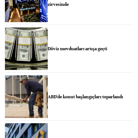
zirvesinde
Döviz mevduatları artışa geçti
ABD'de konut başlangıçları toparlandı