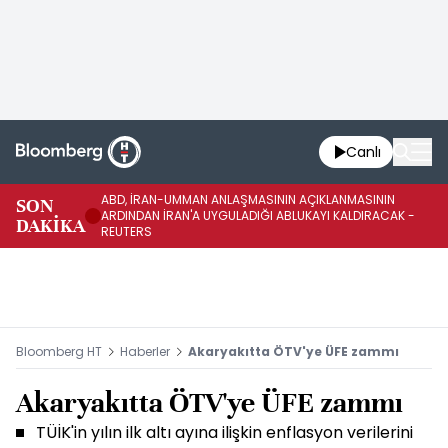
Canlı
ABD, İRAN-UMMAN ANLAŞMASININ AÇIKLANMASININ
AB
SON
ARDINDAN İRAN'A UYGULADIĞI ABLUKAYI KALDIRACAK -
GE
DAKİKA
REUTERS
UY
Bloomberg HT
Haberler
Akaryakıtta ÖTV'ye ÜFE zammı
Akaryakıtta ÖTV'ye ÜFE zammı
TÜİK'in yılın ilk altı ayına ilişkin enflasyon verilerini