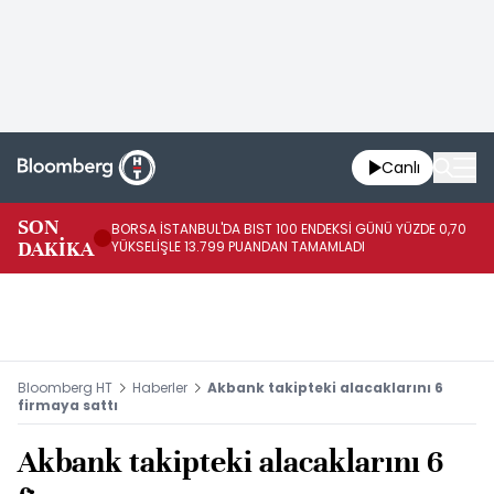
Canlı
SON
BORSA İSTANBUL'DA BIST 100 ENDEKSİ GÜNÜ YÜZDE 0,70
AB
DAKİKA
YÜKSELİŞLE 13.799 PUANDAN TAMAMLADI
AR
Bloomberg HT
Haberler
Akbank takipteki alacaklarını 6
firmaya sattı
Akbank takipteki alacaklarını 6