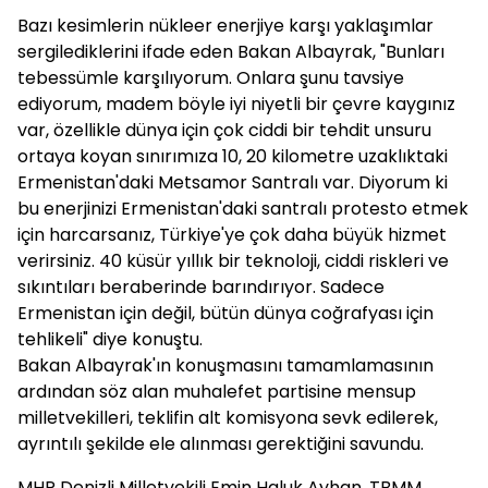
Bazı kesimlerin nükleer enerjiye karşı yaklaşımlar
sergilediklerini ifade eden Bakan Albayrak, "Bunları
tebessümle karşılıyorum. Onlara şunu tavsiye
ediyorum, madem böyle iyi niyetli bir çevre kaygınız
var, özellikle dünya için çok ciddi bir tehdit unsuru
ortaya koyan sınırımıza 10, 20 kilometre uzaklıktaki
Ermenistan'daki Metsamor Santralı var. Diyorum ki
bu enerjinizi Ermenistan'daki santralı protesto etmek
için harcarsanız, Türkiye'ye çok daha büyük hizmet
verirsiniz. 40 küsür yıllık bir teknoloji, ciddi riskleri ve
sıkıntıları beraberinde barındırıyor. Sadece
Ermenistan için değil, bütün dünya coğrafyası için
tehlikeli" diye konuştu.
Bakan Albayrak'ın konuşmasını tamamlamasının
ardından söz alan muhalefet partisine mensup
milletvekilleri, teklifin alt komisyona sevk edilerek,
ayrıntılı şekilde ele alınması gerektiğini savundu.
MHP Denizli Milletvekili Emin Haluk Ayhan, TBMM