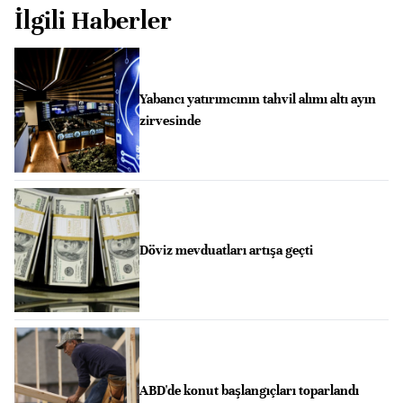
İlgili Haberler
Yabancı yatırımcının tahvil alımı altı ayın
zirvesinde
Döviz mevduatları artışa geçti
ABD'de konut başlangıçları toparlandı