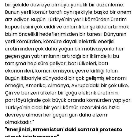
bir şekilde devreye almaya yönelik bir düzenleme.
Bunun yerli kömür tarafı aynı şekliyle başka bir önem
arz ediyor. Bugün Türkiye'nin yerli kömürden üretim
kapasitesini çok ciddi ve anlamlı bir şekilde artırmak
bizim öncelikli hedeflerimizden bir tanesi. Dünyanın
yerli kömürden, kömüre dayalı elektrik enerjisi
üretiminden çok daha yoğun bir motivasyonla her
geçen gün yatırımlarını artırdığı bir iklimde ki bu
tartışma hep süre geliyor; batı ülkeleri, batı
ekonomileri, kömür, emisyon, çevre kirliliği falan.
Bugün itibariyle dünyadaki bir çok gelişmiş ekonomi
örneğin, Amerika, Almanya, Avrupa'daki bir çok ülke,
Çin ve benzeri ülkeler bir çoğu elektrik üretimini
portföyü içinde çok büyük oranda kömürden yapıyor.
Türkiye'nin ciddi bir yerli kömür rezervini de hızla
devreye alması her geçen gün daha elzem
olmaktadır."
"Enerjinizi, Ermenistan'daki santralı protesto
etmek için harcayın"