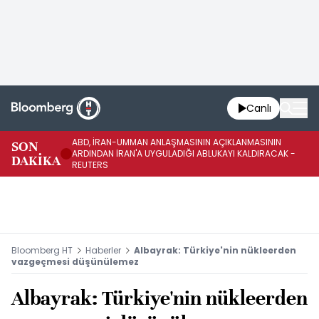
Canlı
ABD, İRAN-UMMAN ANLAŞMASININ AÇIKLANMASININ
AB
SON
ARDINDAN İRAN'A UYGULADIĞI ABLUKAYI KALDIRACAK -
GE
DAKİKA
REUTERS
UY
Bloomberg HT
Haberler
Albayrak: Türkiye'nin nükleerden
vazgeçmesi düşünülemez
Albayrak: Türkiye'nin nükleerden