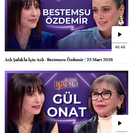
46:48
Aslı Şafak'la İşin Aslı - Bestemsu Özdemir | 23 Mart 2026