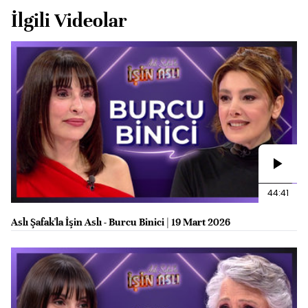
İlgili Videolar
44:41
Aslı Şafak'la İşin Aslı - Burcu Binici | 19 Mart 2026