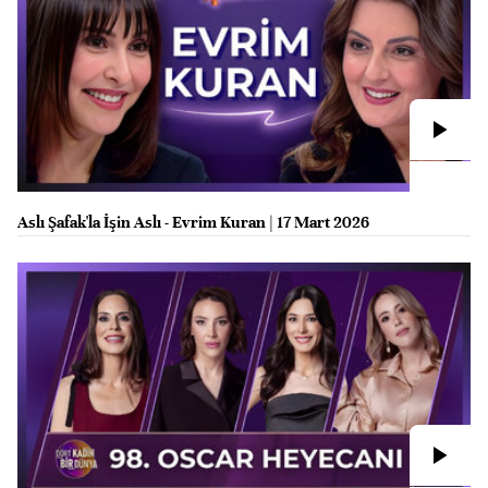
Aslı Şafak'la İşin Aslı - Evrim Kuran | 17 Mart 2026