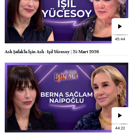
45:44
Aslı Şafak'la İşin Aslı - Işıl Yücesoy | 25 Mart 2026
44:22