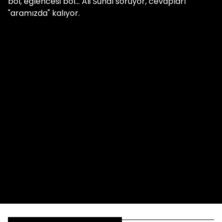
bol, eğlencesi bol... Ali Sunal soruyor, cevapları
"aramızda" kalıyor.