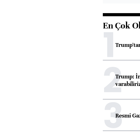
En Çok O
1
Trump'tan
2
Trump: İr
varabiliri
3
Resmi Ga