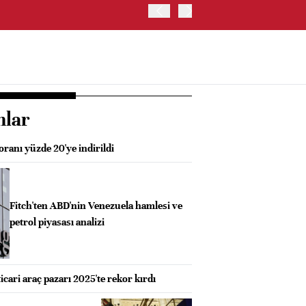
OYAK ÇİMENTO İKİNCİ ÇEY
nlar
oranı yüzde 20'ye indirildi
Fitch'ten ABD'nin Venezuela hamlesi ve
petrol piyasası analizi
icari araç pazarı 2025'te rekor kırdı