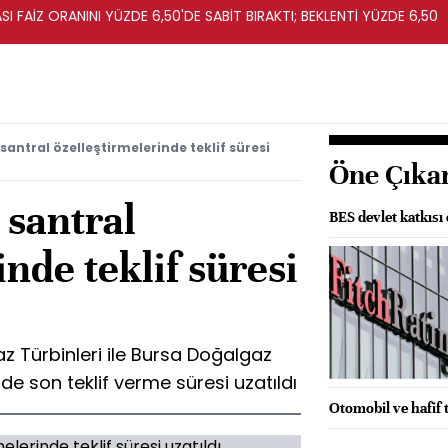
I FAİZ ORANINI YÜZDE 6,50'DE SABİT BIRAKTI; BEKLENTİ YÜZDE 6,50
santral özelleştirmelerinde teklif süresi
Öne Çıka
 santral
BES devlet katkısı 
nde teklif süresi
 Türbinleri ile Bursa Doğalgaz
nde son teklif verme süresi uzatıldı
Otomobil ve hafif t