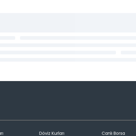
rı
Döviz Kurları
Canlı Borsa