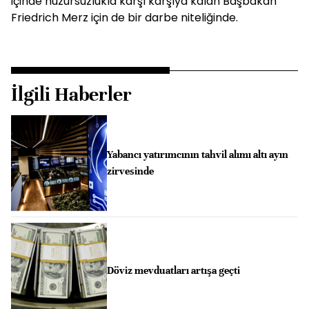
içinde huzursuzlukla karşı karşıya kalan Başbakan
Friedrich Merz için de bir darbe niteliğinde.
İlgili Haberler
Yabancı yatırımcının tahvil alımı altı ayın
zirvesinde
Döviz mevduatları artışa geçti