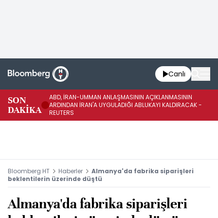
Canlı
ABD, İRAN-UMMAN ANLAŞMASININ AÇIKLANMASININ
AB
SON
ARDINDAN İRAN'A UYGULADIĞI ABLUKAYI KALDIRACAK -
GE
DAKİKA
REUTERS
UY
Bloomberg HT
Haberler
Almanya'da fabrika siparişleri
beklentilerin üzerinde düştü
Almanya'da fabrika siparişleri