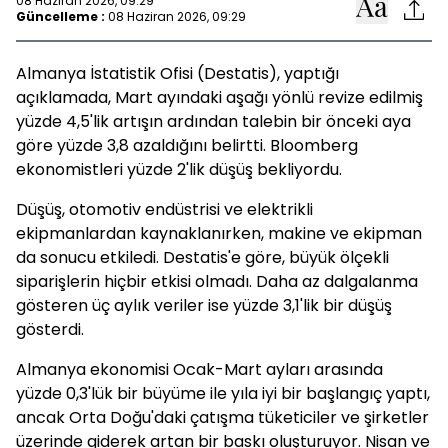
08 Haziran 2026, 09:29
Güncelleme :
08 Haziran 2026, 09:29
Almanya İstatistik Ofisi (Destatis), yaptığı
açıklamada, Mart ayındaki aşağı yönlü revize edilmiş
yüzde 4,5'lik artışın ardından talebin bir önceki aya
göre yüzde 3,8 azaldığını belirtti. Bloomberg
ekonomistleri yüzde 2'lik düşüş bekliyordu.
Düşüş, otomotiv endüstrisi ve elektrikli
ekipmanlardan kaynaklanırken, makine ve ekipman
da sonucu etkiledi. Destatis'e göre, büyük ölçekli
siparişlerin hiçbir etkisi olmadı. Daha az dalgalanma
gösteren üç aylık veriler ise yüzde 3,1'lik bir düşüş
gösterdi.
Almanya ekonomisi Ocak-Mart ayları arasında
yüzde 0,3'lük bir büyüme ile yıla iyi bir başlangıç ​​yaptı,
ancak Orta Doğu'daki çatışma tüketiciler ve şirketler
üzerinde giderek artan bir baskı oluşturuyor. Nisan ve