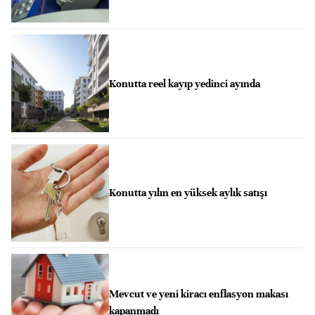
Konutta reel kayıp yedinci ayında
Konutta yılın en yüksek aylık satışı
Mevcut ve yeni kiracı enflasyon makası
kapanmadı