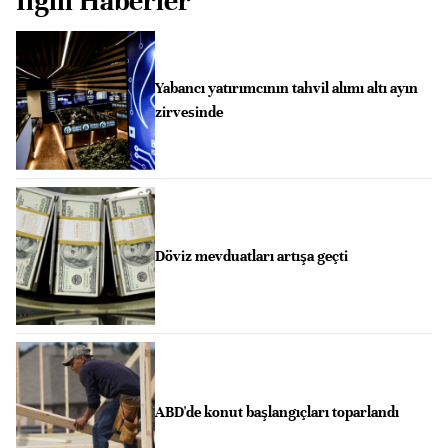
İlgili Haberler
Yabancı yatırımcının tahvil alımı altı ayın
zirvesinde
Döviz mevduatları artışa geçti
ABD'de konut başlangıçları toparlandı