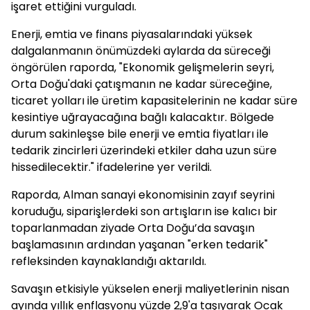
işaret ettiğini vurguladı.
Enerji, emtia ve finans piyasalarındaki yüksek
dalgalanmanın önümüzdeki aylarda da süreceği
öngörülen raporda, "Ekonomik gelişmelerin seyri,
Orta Doğu'daki çatışmanın ne kadar süreceğine,
ticaret yolları ile üretim kapasitelerinin ne kadar süre
kesintiye uğrayacağına bağlı kalacaktır. Bölgede
durum sakinleşse bile enerji ve emtia fiyatları ile
tedarik zincirleri üzerindeki etkiler daha uzun süre
hissedilecektir." ifadelerine yer verildi.
Raporda, Alman sanayi ekonomisinin zayıf seyrini
koruduğu, siparişlerdeki son artışların ise kalıcı bir
toparlanmadan ziyade Orta Doğu’da savaşın
başlamasının ardından yaşanan "erken tedarik"
refleksinden kaynaklandığı aktarıldı.
Savaşın etkisiyle yükselen enerji maliyetlerinin nisan
ayında yıllık enflasyonu yüzde 2,9'a taşıyarak Ocak