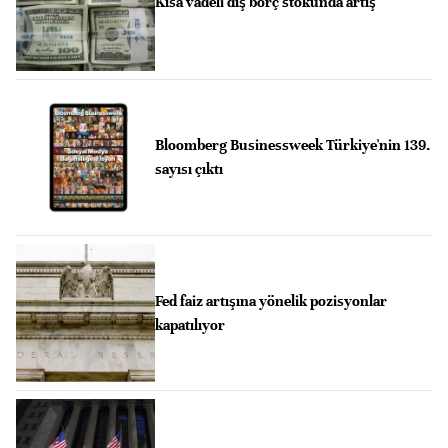
Kısa vadeli dış borç stokunda artış
Bloomberg Businessweek Türkiye'nin 139.
sayısı çıktı
Fed faiz artışına yönelik pozisyonlar
kapatılıyor