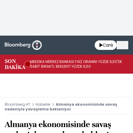
Canlı
SON
MEKSİKA MERKEZ BANKASI FAİZ ORANINI YÜZDE 6,50'DE
OY
DAKİKA
SABİT BIRAKTI; BEKLENTİ YÜZDE 6,50
AÇ
Bloomberg HT
Haberler
Almanya ekonomisinde savaş
nedeniyle yavaşlama bekleniyor
Almanya ekonomisinde savaş