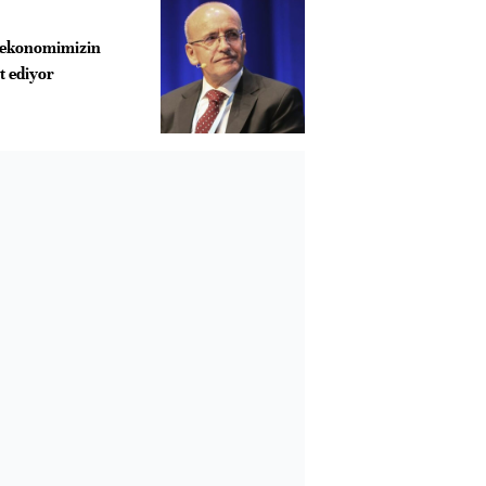
ı ekonomimizin
it ediyor