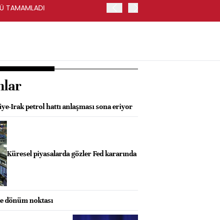
ÜNÜ TAMAMLADI
VİOP'TA BIST 30 KONTRAT
nlar
iye-Irak petrol hattı anlaşması sona eriyor
Küresel piyasalarda gözler Fed kararında
nde dönüm noktası