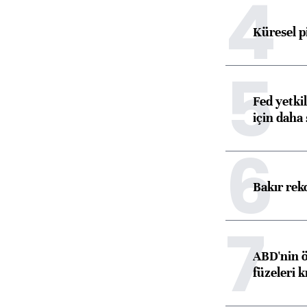
4
Küresel p
5
Fed yetki
için daha 
6
Bakır rek
7
ABD'nin ö
füzeleri k