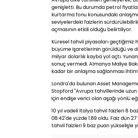
genişletti. Bu durumda petrol fiyatla
kurtarma fonu konusundaki anlaşmaya
seviyelerdeki faizlerin sürdürülebilirliğ
açmasının etkili olduğu belirtiliyor.
Küresel tahvil piyasaları geçtiğimiz
büyüme işaretlerinin görüldüğü ve d
milyar dolarlık kayba yol açtı. Yuna
sonuç vermedi. Almanya Maliye Baka
kadar bir anlaşma sağlanması ihtimali
Londra'da bulunan Asset Managemen
Stopford "Avrupa tahvillerinde uzun 
için endişe verici olan aşağı yönlü e
10 yıl vadeli İtalya tahvil faizleri 8 
08:42'de yüzde 1.89 oldu. Faiz dün 2
tahvil faizleri 9 baz puan yükselişle y