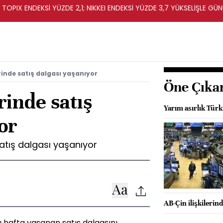
OPIX ENDEKSİ YÜZDE 2,1; NIKKEI ENDEKSİ YÜZDE 3,7 YÜKSELİŞLE G
rinde satış dalgası yaşanıyor
Öne Çıka
rinde satış
Yarım asırlık Türk
or
satış dalgası yaşanıyor
AB-Çin ilişkileri
bu hafta yaşanan satış dalgasını