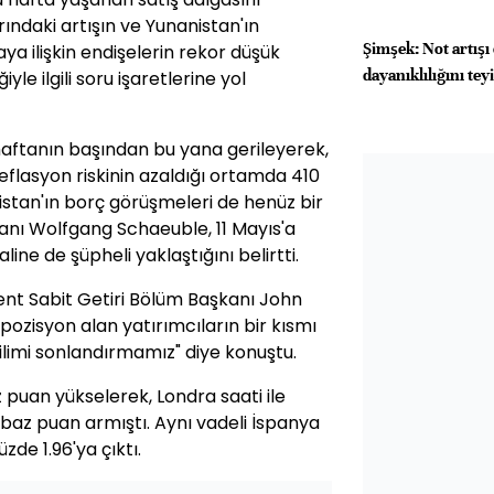
rındaki artışın ve Yunanistan'ın
Şimşek: Not artış
 ilişkin endişelerin rekor düşük
dayanıklılığını tey
iyle ilgili soru işaretlerine yol
 haftanın başından bu yana gerileyerek,
eflasyon riskinin azaldığı ortamda 410
nistan'ın borç görüşmeleri de henüz bir
nı Wolfgang Schaeuble, 11 Mayıs'a
ne de şüpheli yaklaştığını belirtti.
t Sabit Getiri Bölüm Başkanı John
pozisyon alan yatırımcıların bir kısmı
ğilimi sonlandırmamız" diye konuştu.
baz puan yükselerek, Londra saati ile
7 baz puan armıştı. Aynı vadeli İspanya
üzde 1.96'ya çıktı.