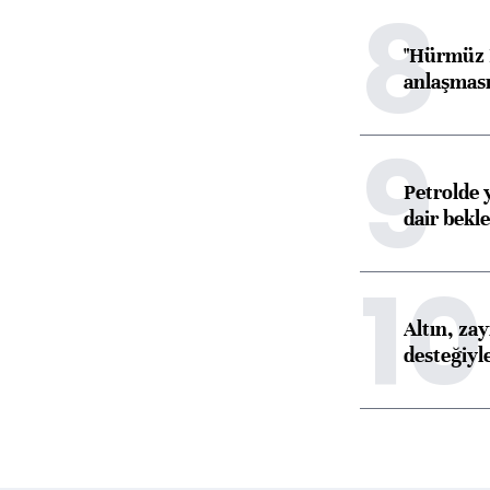
8
"Hürmüz B
anlaşması 
9
Petrolde 
dair bekle
10
Altın, za
desteğiyl