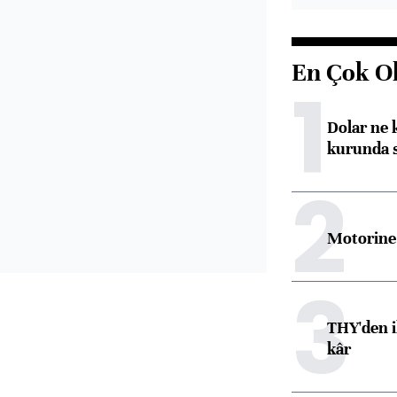
En Çok O
1
Dolar ne 
kurunda 
2
Motorine 
3
THY'den i
kâr