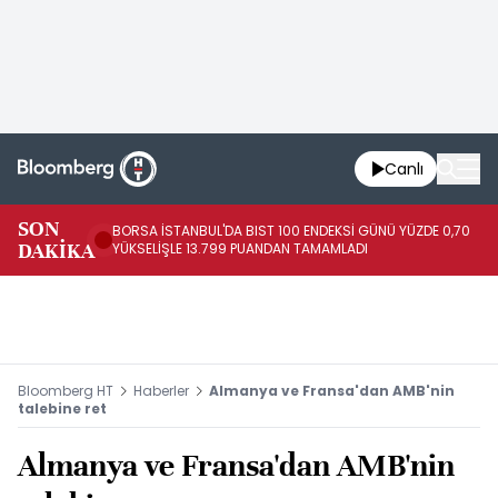
Canlı
SON
BORSA İSTANBUL'DA BIST 100 ENDEKSİ GÜNÜ YÜZDE 0,70
AB
DAKİKA
YÜKSELİŞLE 13.799 PUANDAN TAMAMLADI
AR
Bloomberg HT
Haberler
Almanya ve Fransa'dan AMB'nin
talebine ret
Almanya ve Fransa'dan AMB'nin