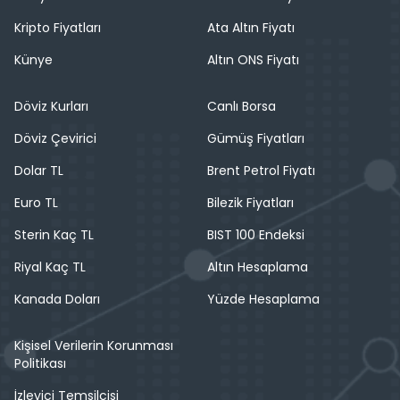
Kripto Fiyatları
Ata Altın Fiyatı
Künye
Altın ONS Fiyatı
Döviz Kurları
Canlı Borsa
Döviz Çevirici
Gümüş Fiyatları
Dolar TL
Brent Petrol Fiyatı
Euro TL
Bilezik Fiyatları
Sterin Kaç TL
BIST 100 Endeksi
Riyal Kaç TL
Altın Hesaplama
Kanada Doları
Yüzde Hesaplama
Kişisel Verilerin Korunması
Politikası
İzleyici Temsilcisi