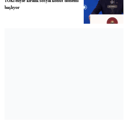
TOKİ eliyle 'kiralık sosyal konut' dönemi
başlıyor