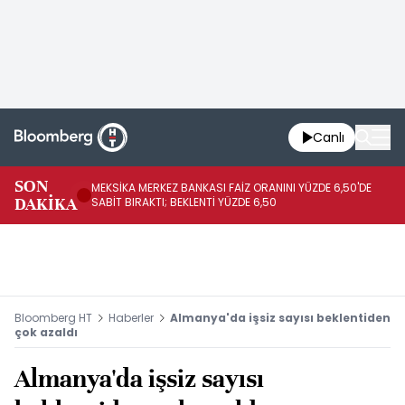
Canlı
SON
MEKSİKA MERKEZ BANKASI FAİZ ORANINI YÜZDE 6,50'DE
OY
DAKİKA
SABİT BIRAKTI; BEKLENTİ YÜZDE 6,50
AÇ
Bloomberg HT
Haberler
Almanya'da işsiz sayısı beklentiden
çok azaldı
Almanya'da işsiz sayısı