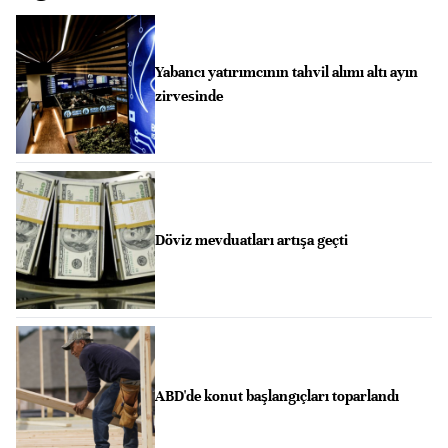
Yabancı yatırımcının tahvil alımı altı ayın
zirvesinde
Döviz mevduatları artışa geçti
ABD'de konut başlangıçları toparlandı