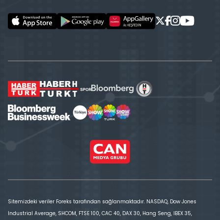
Sitemizdeki veriler Foreks tarafından sağlanmaktadır. NASDAQ, Dow Jones
Industrial Average, SHCOM, FTSE 100, CAC 40, DAX 30, Hang Seng, IBEX 35,