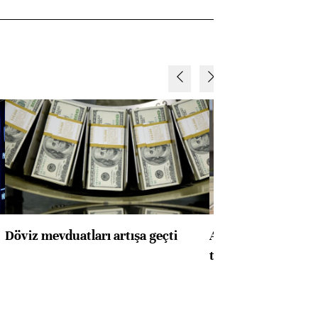
Döviz mevduatları artışa geçti
ABD'de konut başla
toparlandı