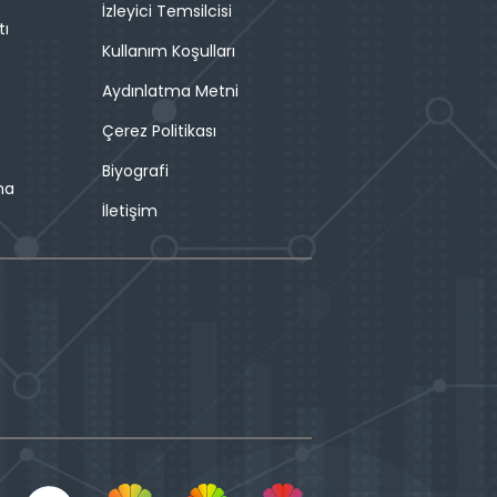
İzleyici Temsilcisi
tı
Kullanım Koşulları
Aydınlatma Metni
Çerez Politikası
Biyografi
ma
İletişim