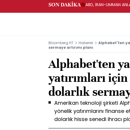
SON DAKİKA
ABD, İRAN-UMMAN ANLA
Bloomberg HT
Haberler
Alphabet'ten yap
sermaye artırımı planı
Alphabet'ten y
yatırımları içi
dolarlık sermay
Amerikan teknoloji şirketi Al
yönelik yatırımlarını finanse
dolarlık hisse senedi ihracı pl