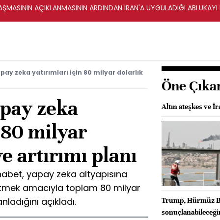
ŞMASININ AÇIKLANMASININ ARDINDAN İRAN'A UYGULADIĞI ABLUKAYI
ay zeka yatırımları için 80 milyar dolarlık
Öne Çıka
apay zeka
Altın ateşkes ve İr
n 80 milyar
e artırımı planı
phabet, yapay zeka altyapısına
 etmek amacıyla toplam 80 milyar
anladığını açıkladı.
Trump, Hürmüz Boğ
sonuçlanabileceğin