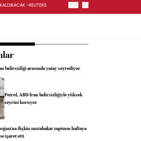
 KALDIRACAK -REUTERS
ABD DIŞİŞLERİ BAKANLIĞI
UYGULANACAK
nlar
an belirsizliği arasında yatay seyrediyor
Petrol, ABD-İran belirsizliğiyle yüksek
seyrini koruyor
azı'na ilişkin mutabakat zaptının haftaya
e işaret etti