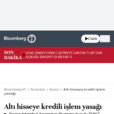
Canlı
İR
SON
OYAK ÇİMENTO İKİNCİ ÇEYREKTE 2 MİLYAR TL NET KAR
YÖ
DAKİKA
AÇIKLADI; BEKLENTİ 1,5 MİLYAR TL
OL
Bloomberg HT
Piyasalar
Borsa
Altı hisseye kredili işlem
yasağı
Altı hisseye kredili işlem yasağı