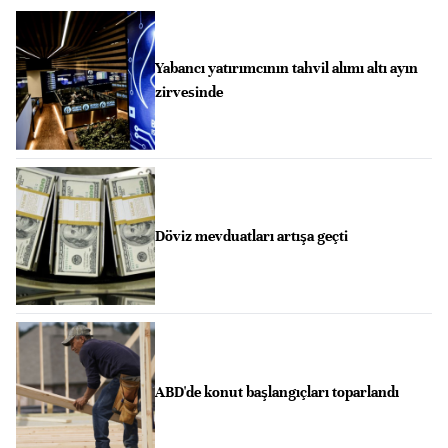
Yabancı yatırımcının tahvil alımı altı ayın
zirvesinde
Döviz mevduatları artışa geçti
ABD'de konut başlangıçları toparlandı