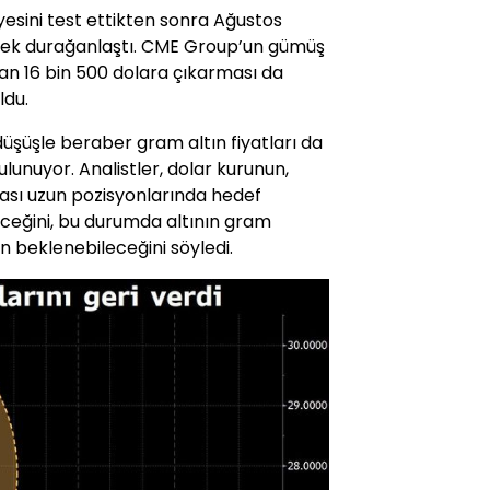
esini test ettikten sonra Ağustos
rek durağanlaştı. CME Group’un gümüş
ardan 16 bin 500 dolara çıkarması da
ldu.
 düşüşle beraber gram altın fiyatları da
lunuyor. Analistler, dolar kurunun,
irası uzun pozisyonlarında hedef
leceğini, bu durumda altının gram
in beklenebileceğini söyledi.