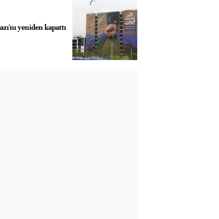
zı'nı yeniden kapattı