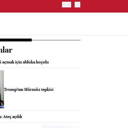
OYAK ÇİMENTO İKİNCİ ÇEY
nlar
 açmak için abluka koşulu
Trump'tan Hürmüz tepkisi
 Ateş açıldı