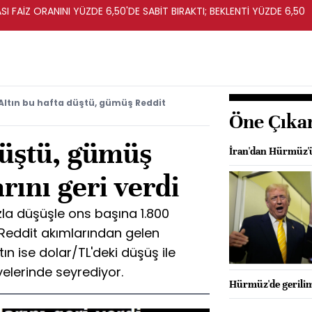
I FAİZ ORANINI YÜZDE 6,50'DE SABİT BIRAKTI; BEKLENTİ YÜZDE 6,50
Altın bu hafta düştü, gümüş Reddit
Öne Çıka
düştü, gümüş
İran'dan Hürmüz'ü
rını geri verdi
zla düşüşle ons başına 1.800
 Reddit akımlarından gelen
ın ise dolar/TL'deki düşüş ile
elerinde seyrediyor.
Hürmüz'de gerilim: