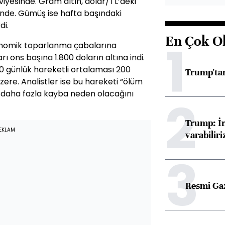
iyesinde. Gram altın, dolar/TL’deki
ünde. Gümüş ise hafta başındaki
di.
En Çok O
1
konomik toparlanma çabalarına
ı ons başına 1.800 doların altına indi.
 50 günlük hareketli ortalaması 200
Trump'tan
ere. Analistler ise bu hareketi “ölüm
 daha fazla kayba neden olacağını
2
Trump: İr
EKLAM
varabiliri
3
Resmi Ga