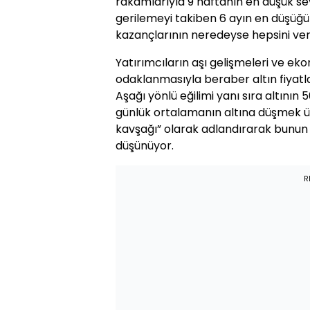
rakamlarıyla 9 haftanın en düşük sev
gerilemeyi takiben 6 ayın en düşüğ
kazançlarının neredeyse hepsini ver
Yatırımcıların aşı gelişmeleri ve e
odaklanmasıyla beraber altın fiyatlar
Aşağı yönlü eğilimi yanı sıra altının
günlük ortalamanın altına düşmek üz
kavşağı” olarak adlandırarak bunun
düşünüyor.
R