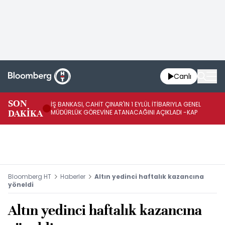
Canlı
SON
İŞ BANKASI, CAHİT ÇINAR'IN 1 EYLÜL İTİBARIYLA GENEL
İŞ
DAKİKA
MÜDÜRLÜK GÖREVİNE ATANACAĞINI AÇIKLADI -KAP
GÖ
Bloomberg HT
Haberler
Altın yedinci haftalık kazancına
yöneldi
Altın yedinci haftalık kazancına