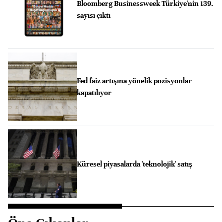
Bloomberg Businessweek Türkiye'nin 139.
sayısı çıktı
Fed faiz artışına yönelik pozisyonlar
kapatılıyor
Küresel piyasalarda 'teknolojik' satış