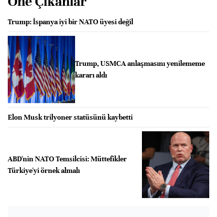
Öne Çıkanlar
Trump: İspanya iyi bir NATO üyesi değil
Trump, USMCA anlaşmasını yenilememe
kararı aldı
Elon Musk trilyoner statüsünü kaybetti
ABD'nin NATO Temsilcisi: Müttefikler
Türkiye'yi örnek almalı