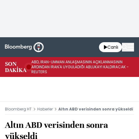
Canlı
ABD, İRAN-UMMAN ANLAŞMASININ AÇIKLANMASININ
AB
SON
ARDINDAN İRAN'A UYGULADIĞI ABLUKAYI KALDIRACAK -
GE
DAKİKA
REUTERS
UY
Bloomberg HT
Haberler
Altın ABD verisinden sonra yükseldi
Altın ABD verisinden sonra
yükseldi