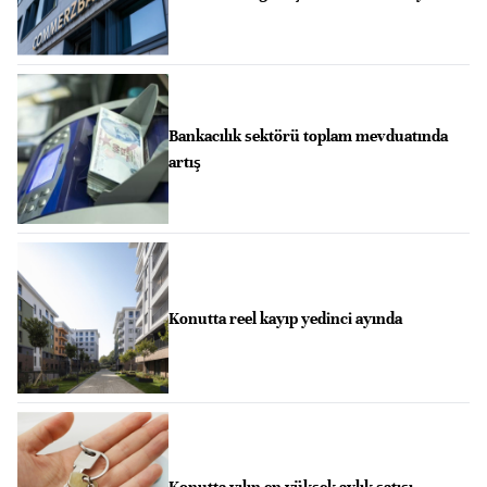
Bankacılık sektörü toplam mevduatında
artış
Konutta reel kayıp yedinci ayında