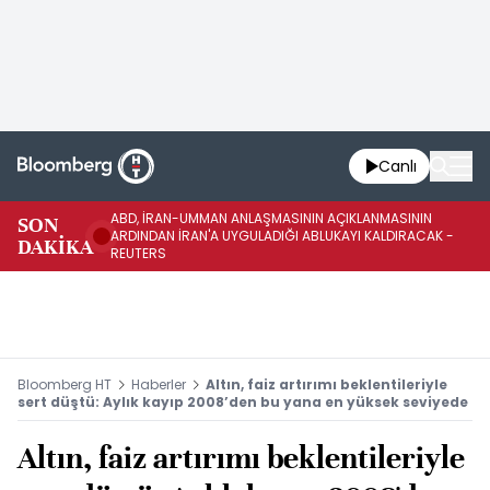
Canlı
ABD, İRAN-UMMAN ANLAŞMASININ AÇIKLANMASININ
AB
SON
ARDINDAN İRAN'A UYGULADIĞI ABLUKAYI KALDIRACAK -
GE
DAKİKA
REUTERS
UY
Bloomberg HT
Haberler
Altın, faiz artırımı beklentileriyle
sert düştü: Aylık kayıp 2008’den bu yana en yüksek seviyede
Altın, faiz artırımı beklentileriyle