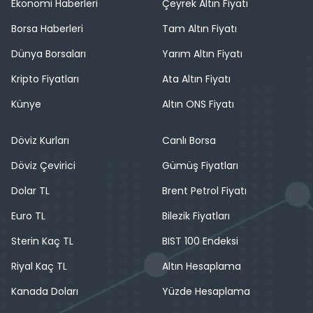
Ekonomi Haberleri
Çeyrek Altın Fiyatı
Borsa Haberleri
Tam Altın Fiyatı
Dünya Borsaları
Yarım Altın Fiyatı
Kripto Fiyatları
Ata Altın Fiyatı
Künye
Altın ONS Fiyatı
Döviz Kurları
Canlı Borsa
Döviz Çevirici
Gümüş Fiyatları
Dolar TL
Brent Petrol Fiyatı
Euro TL
Bilezik Fiyatları
Sterin Kaç TL
BIST 100 Endeksi
Riyal Kaç TL
Altın Hesaplama
Kanada Doları
Yüzde Hesaplama