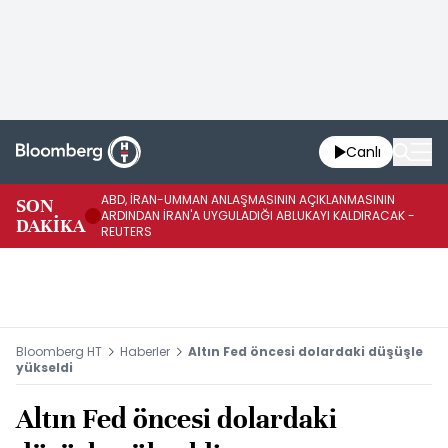
Canlı
ABD, İRAN-UMMAN ANLAŞMASININ AÇIKLANMASININ
AB
SON
ARDINDAN İRAN'A UYGULADIĞI ABLUKAYI KALDIRACAK -
GE
DAKİKA
REUTERS
UY
Bloomberg HT
Haberler
Altın Fed öncesi dolardaki düşüşle
yükseldi
Altın Fed öncesi dolardaki