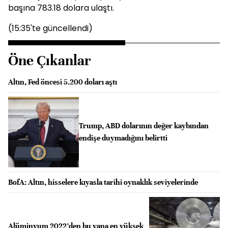
başına 783.18 dolara ulaştı.
(15:35'te güncellendi)
Öne Çıkanlar
Altın, Fed öncesi 5.200 doları aştı
Trump, ABD dolarının değer kaybından
endişe duymadığını belirtti
BofA: Altın, hisselere kıyasla tarihi oynaklık seviyelerinde
Alüminyum 2022’den bu yana en yüksek