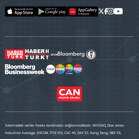
Sitemizdeki veriler Foreks tarafından sağlanmaktadır. NASDAQ, Dow Jones
Industrial Average, SHCOM, FTSE 100, CAC 40, DAX 30, Hang Seng, IBEX 35,