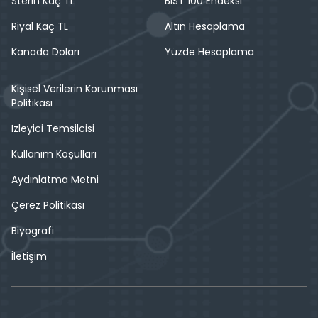
Sterin Kaç TL
BIST 100 Endeksi
Riyal Kaç TL
Altın Hesaplama
Kanada Doları
Yüzde Hesaplama
Kişisel Verilerin Korunması
Politikası
İzleyici Temsilcisi
Kullanım Koşulları
Aydınlatma Metni
Çerez Politikası
Biyografi
İletişim