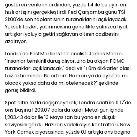
gösteren verilerin ardından, yüzde 1.4 ile bu ayın en
hızlı artışını gerçekleştirdi. Fed Çarşamba günü TSİ
21:00'de son toplantısının tutanaklarını açıklayacak.
Yüksek faizler, yatırımcısına genellikle yalnızca fiyat
artışları yoluyla getiri sağlayan altının cazibesini
azaltıyor.
Londra'da FastMarkets Ltd. analisti James Moore,
"İnsanlar temkinli duruş alıyor, zira bu akşan FOMC
tutanakları açıklanacak," dedi ve "Tüm dikkatler olası
faiz artırımında. Bu artırım Haziran ya da eylül'de mi
olacak yoksa daha da mı ötelenecek?" şeklinde
görüş bildirdi.
Spot altın fazla değişmeyerek, Londra saati ile 11:17'de
ons başına 1,209.07 dolarda kaldı. Metal gün içinde
1,203.43 dolar ile 13 Mayıs'tan bu yana en düşük
seviyesini gördü. Haziran vadeli alyın kontratları, New
York Comex piyasasında, yüzde 0.1 artışla ons başına