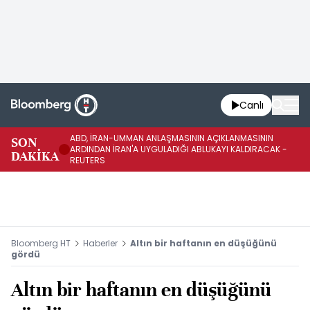
Canlı
ABD, İRAN-UMMAN ANLAŞMASININ AÇIKLANMASININ
AB
SON
ARDINDAN İRAN'A UYGULADIĞI ABLUKAYI KALDIRACAK -
GE
DAKİKA
REUTERS
UY
Bloomberg HT
Haberler
Altın bir haftanın en düşüğünü
gördü
Altın bir haftanın en düşüğünü