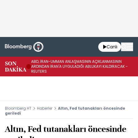
Canlı
ABD, İRAN-UMMAN ANLAŞMASININ AÇIKLANMASININ
AB
SON
ARDINDAN İRAN'A UYGULADIĞI ABLUKAYI KALDIRACAK -
GE
DAKİKA
REUTERS
UY
Bloomberg HT
Haberler
Altın, Fed tutanakları öncesinde
geriledi
Altın, Fed tutanakları öncesinde