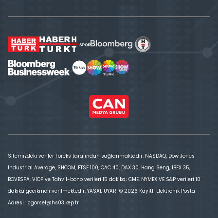
Sitemizdeki veriler Foreks tarafından sağlanmaktadır. NASDAQ, Dow Jones
Industrial Average, SHCOM, FTSE 100, CAC 40, DAX 30, Hang Seng, IBEX 35,
BOVESPA, VİOP ve Tahvil-bono verileri 15 dakika; CME, NYMEX VE S&P verileri 10
dakika gecikmeli verilmektedir. YASAL UYARI © 2026 Kayıtlı Elektronik Posta
Adresi : cgorsel@hs03.kep.tr