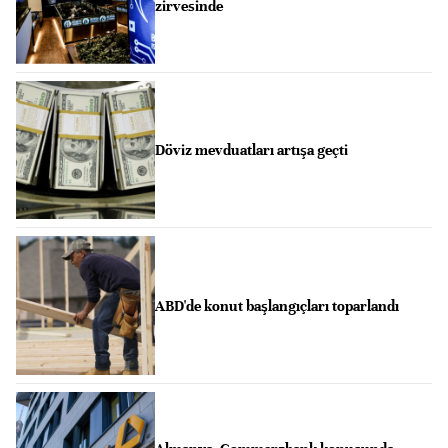
zirvesinde
Döviz mevduatları artışa geçti
ABD'de konut başlangıçları toparlandı