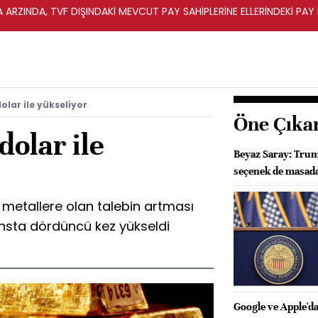
A ARZINDA, TVF DIŞINDAKİ MEVCUT PAY SAHİPLERİNE ELLERİNDEKİ PA
dolar ile yükseliyor
Öne Çıka
dolar ile
Beyaz Saray: Trum
seçenek de masad
i metallere olan talebin artması
nsta dördüncü kez yükseldi
Google ve Apple'da