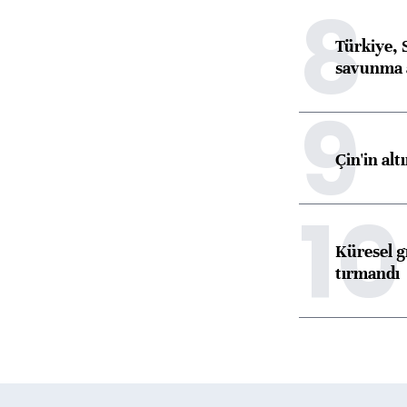
8
Türkiye, 
savunma 
9
Çin'in alt
10
Küresel gı
tırmandı