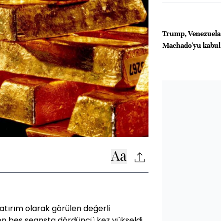
Trump, Venezuela 
Machado'yu kabul
 yatırım olarak görülen değerli
son beş seansta dördüncü kez yükseldi.