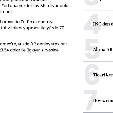
e Fed önümüzdeki ay 85 milyar dolar
4
altacak.
11 arasında Fed'in ekonomiyi
ING'den d
 tahvil alımı yapması ile yüzde 70
5
Comex'te, yüzde 0.2 gerileyerek ons
Altına AB
.64 dolar ile üç ayın zirvesine
6
Ticari kr
7
Döviz cins