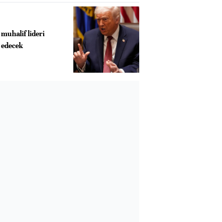
muhalif lideri
 edecek