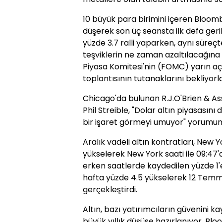
10 büyük para birimini içeren Bloom
düşerek son üç seansta ilk defa gerile
yüzde 3.7 ralli yaparken, aynı süreçte
teşviklerin ne zaman azaltılacağına 
Piyasa Komitesi'nin (FOMC) yarın a
toplantısının tutanaklarını bekliyorla
Chicago'da bulunan R.J.O'Brien & As
Phil Streible, "Dolar altın piyasasını
bir işaret görmeyi umuyor" yorumun
Aralık vadeli altın kontratları, New
yükselerek New York saati ile 09:47'
erken saatlerde kaydedilen yüzde 1'e 
hafta yüzde 4.5 yükselerek 12 Tem
gerçekleştirdi.
Altın, bazı yatırımcıların güvenini 
büyük yıllık düşüşe hazırlanıyor. Bl