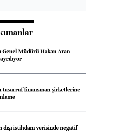
kunanlar
sı Genel Müdürü Hakan Aran
ayrılıyor
tasarruf finansman şirketlerine
enleme
 dışı istihdam verisinde negatif