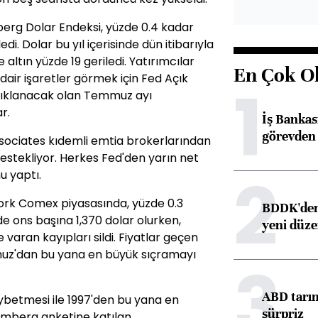
berg Dolar Endeksi, yüzde 0.4 kadar
di. Dolar bu yıl içerisinde dün itibarıyla
 altın yüzde 19 geriledi. Yatırımcılar
En Çok O
dair işaretler görmek için Fed Açık
1
çıklanacak olan Temmuz ayı
r.
İş Banka
görevden 
sociates kıdemli emtia brokerlarından
 destekliyor. Herkes Fed'den yarın net
2
u yaptı.
 York Comex piyasasında, yüzde 0.3
BDDK'den 
de ons başına 1,370 dolar olurken,
yeni düz
varan kayıpları sildi. Fiyatlar geçen
muz'dan bu yana en büyük sıçramayı
3
ABD tarım
kaybetmesi ile 1997'den bu yana en
sürpriz
oomberg anketine katılan