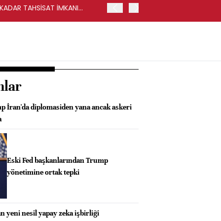
Y KADAR TAHSİSAT İMKANI
HALKBANK, İKİNCİL HALKA
nlar
p İran'da diplomasiden yana ancak askeri
a
Eski Fed başkanlarından Trump
yönetimine ortak tepki
n yeni nesil yapay zeka işbirliği