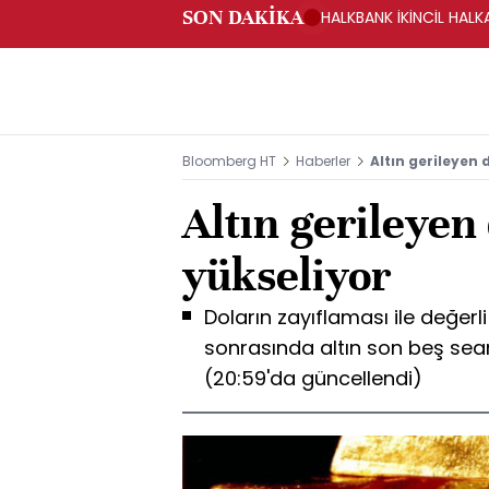
SON DAKİKA
HALKBANK İKİNCİL HALK
SAĞLANACAK -KAP
Bloomberg HT
Haberler
Altın gerileyen 
Altın gerileyen 
yükseliyor
Doların zayıflaması ile değerl
sonrasında altın son beş sea
(20:59'da güncellendi)