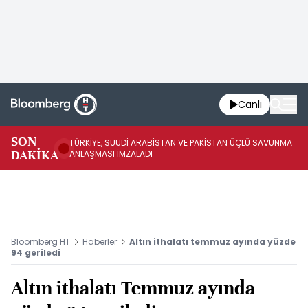
Canlı
SON
TÜRKİYE, SUUDİ ARABİSTAN VE PAKİSTAN ÜÇLÜ SAVUNMA
TR
DAKİKA
ANLAŞMASI İMZALADI
BN
Bloomberg HT
Haberler
Altın ithalatı temmuz ayında yüzde
94 geriledi
Altın ithalatı Temmuz ayında