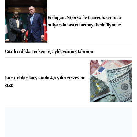
Erdoğan: Nijerya ile ticaret hacmini 5
milyar dolara çıkarmayı hedefliyoruz
Citi'den dikkat çeken üç aylık gümüş tahmini
Euro, dolar karşısında 4,5 yılın zirvesine
çıktı