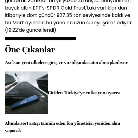
gösterdi. Varlıklar bu yıl yüzde 25 düştü. Dünyanın en
büyük altın ETF'si SPDR Gold Trust'taki varlıklar dün
itibariyle dört gündür 927.35 ton seviyesinde kaldı ve
bu Mart ayından bu yana en uzun süreyi işaret ediyor.
(19:22'de güncellendi)
Öne Çıkanlar
Aselsan yeni ülkelere giriş ve yurtdışında satın alma planlıyor
Citi'den Türkiye'ye enflasyon uyarısı
Altında sert satışı tahmin eden fon yöneticisi yeniden alım
yapacak