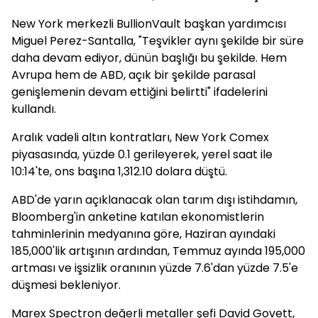
New York merkezli BullionVault başkan yardımcısı
Miguel Perez-Santalla, "Teşvikler aynı şekilde bir süre
daha devam ediyor, dünün başlığı bu şekilde. Hem
Avrupa hem de ABD, açık bir şekilde parasal
genişlemenin devam ettiğini belirtti" ifadelerini
kullandı.
Aralık vadeli altın kontratları, New York Comex
piyasasında, yüzde 0.1 gerileyerek, yerel saat ile
10:14'te, ons başına 1,312.10 dolara düştü.
ABD'de yarın açıklanacak olan tarım dışı istihdamın,
Bloomberg'in anketine katılan ekonomistlerin
tahminlerinin medyanına göre, Haziran ayındaki
185,000'lik artışının ardından, Temmuz ayında 195,000
artması ve işsizlik oranının yüzde 7.6'dan yüzde 7.5'e
düşmesi bekleniyor.
Marex Spectron değerli metaller şefi David Govett,