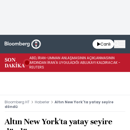
Canlı
ABD, İRAN-UMMAN ANLAŞMASININ AÇIKLANMASININ
AB
SON
ARDINDAN İRAN'A UYGULADIĞI ABLUKAYI KALDIRACAK -
GE
DAKİKA
REUTERS
UY
Bloomberg HT
Haberler
Altın New York'ta yatay seyire
döndü
Altın New York'ta yatay seyire