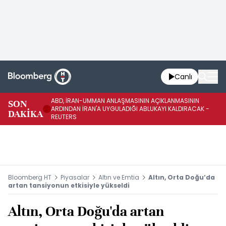
Canlı
ABD, İRAN-UMMAN ANLAŞMASININ AÇIKLANMASININ
AB
SON
ARDINDAN İRAN'A UYGULADIĞI ABLUKAYI KALDIRACAK -
GE
DAKİKA
REUTERS
UY
Bloomberg HT
Piyasalar
Altın ve Emtia
Altın, Orta Doğu’da
artan tansiyonun etkisiyle yükseldi
Altın, Orta Doğu'da artan