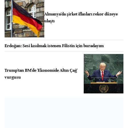
Almanya'da şirket iflasları rekor düzeye
ulaştı
Erdoğan: Sesi kısılmak istenen Filistin için buradayım
Trump'tan BM'de 'Ekonomide Altın Çağ'
vurgusu