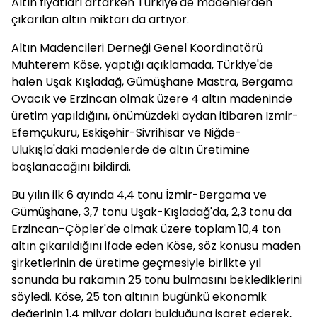
Altın fiyatları artarken Türkiye'de madenlerden
çıkarılan altın miktarı da artıyor.
Altın Madencileri Derneği Genel Koordinatörü
Muhterem Köse, yaptığı açıklamada, Türkiye'de
halen Uşak Kışladağ, Gümüşhane Mastra, Bergama
Ovacık ve Erzincan olmak üzere 4 altın madeninde
üretim yapıldığını, önümüzdeki aydan itibaren İzmir-
Efemçukuru, Eskişehir-Sivrihisar ve Niğde-
Ulukışla'daki madenlerde de altın üretimine
başlanacağını bildirdi.
Bu yılın ilk 6 ayında 4,4 tonu İzmir-Bergama ve
Gümüşhane, 3,7 tonu Uşak-Kışladağ'da, 2,3 tonu da
Erzincan-Çöpler'de olmak üzere toplam 10,4 ton
altın çıkarıldığını ifade eden Köse, söz konusu maden
şirketlerinin de üretime geçmesiyle birlikte yıl
sonunda bu rakamın 25 tonu bulmasını beklediklerini
söyledi. Köse, 25 ton altının bugünkü ekonomik
değerinin 1,4 milyar doları bulduğuna işaret ederek,