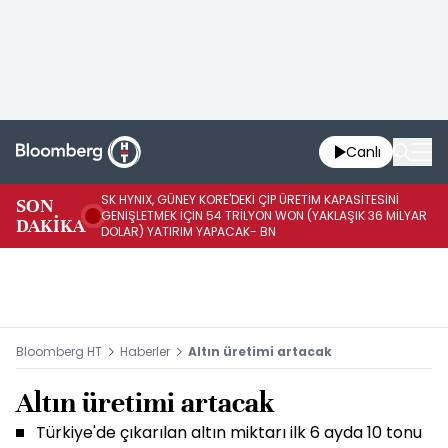
Canlı
SK HYNIX, GÜNEY KORE'DEKİ ÇİP ÜRETİM KAPASİTESİNİ
SON
BO
GENİŞLETMEK İÇİN 54 TRİLYON WON (YAKLAŞIK 36 MİLYAR
DAKİKA
AR
DOLAR) YATIRIM YAPACAK- BN
Bloomberg HT
Haberler
Altın üretimi artacak
Altın üretimi artacak
Türkiye'de çıkarılan altın miktarı ilk 6 ayda 10 tonu