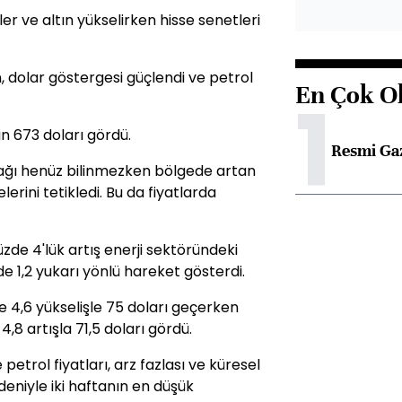
ler ve altın yükselirken hisse senetleri
n, dolar göstergesi güçlendi ve petrol
En Çok O
1
in 673 doları gördü.
Resmi Ga
ağı henüz bilinmezken bölgede artan
erini tetikledi. Bu da fiyatlarda
zde 4'lük artış enerji sektöründeki
zde 1,2 yukarı yönlü hareket gösterdi.
e 4,6 yükselişle 75 doları geçerken
,8 artışla 71,5 doları gördü.
etrol fiyatları, arz fazlası ve küresel
deniyle iki haftanın en düşük