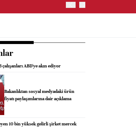
ABD HAZİNE BAKANLIĞI'NIN
nlar
B çalışanları ABD'ye akın ediyor
Bakanlıktan sosyal medyadaki ürün
fiyatı paylaşımlarına dair açıklama
n 10 bin yüksek gelirli şirket mercek