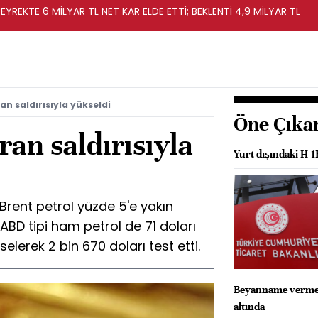
EYREKTE 6 MİLYAR TL NET KAR ELDE ETTİ; BEKLENTİ 4,9 MİLYAR TL
ran saldırısıyla yükseldi
Öne Çıka
İran saldırısıyla
Yurt dışındaki H-1
sı Brent petrol yüzde 5'e yakın
ABD tipi ham petrol de 71 doları
selerek 2 bin 670 doları test etti.
Beyanname vermeye
altında