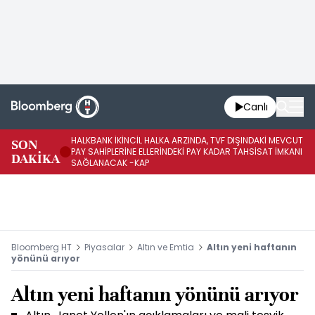
Canlı
HALKBANK İKİNCİL HALKA ARZINDA, TVF DIŞINDAKİ MEVCUT
HA
SON
PAY SAHİPLERİNE ELLERİNDEKİ PAY KADAR TAHSİSAT İMKANI
KO
DAKİKA
SAĞLANACAK -KAP
-K
Bloomberg HT
Piyasalar
Altın ve Emtia
Altın yeni haftanın
yönünü arıyor
Altın yeni haftanın yönünü arıyor